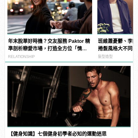
年末脫單好時機？交友服務 Paktor 精
班維蕭憂鬱、李鍾
準剖析戀愛市場，打造全方位「情感
捲髮風格大不同！
專家」
RELATIONSHIP
髮型造型
【健身知識】七個健身初學者必知的運動迷思