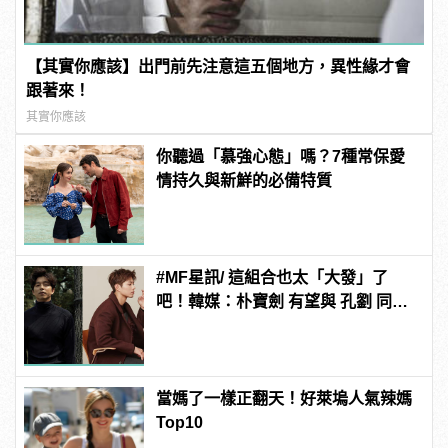
【其實你應該】出門前先注意這五個地方，異性緣才會
跟著來！
其實你應該
你聽過「慕強心態」嗎？7種常保愛
情持久與新鮮的必備特質
#MF星訊/ 這組合也太「大發」了
吧！韓媒：朴寶劍 有望與 孔劉 同框
合作新電影《徐福》！
當媽了一樣正翻天！好萊塢人氣辣媽
Top10