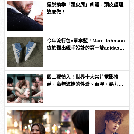
擺脫換季「頭皮屑」糾纏，頭皮護理
這麼做！
今年流行色=單寧藍！Marc Johnson
終於釋出親手設計的第一雙adidas滑
板鞋！
毀三觀慎入！世界十大禁片電影推
薦，毫無遮掩的性愛、血腥、暴力、
噁心到極致！