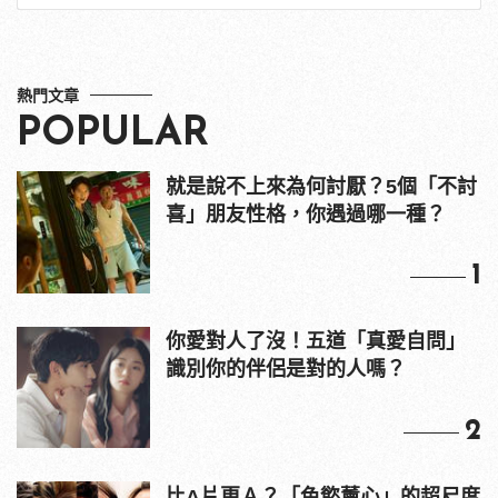
熱門文章
POPULAR
就是說不上來為何討厭？5個「不討
喜」朋友性格，你遇過哪一種？
1
你愛對人了沒！五道「真愛自問」
識別你的伴侶是對的人嗎？
2
比A片更Ａ？「色慾薰心」的超尺度