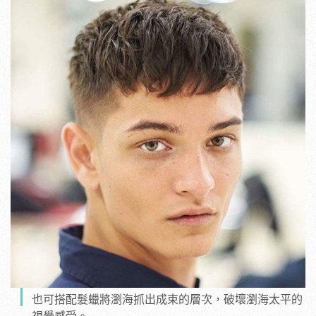
也可搭配髮蠟將瀏海抓出成束的層次，破壞瀏海太平的