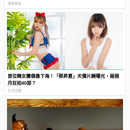
運動健身
首位韓女團偶像下海！「蔡昇夏」天價片酬曝光，兩個
月狂拍40部？
生活話題