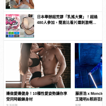
日本舉辦超荒謬「乳搖大賽」！超過
480人參加，簡直比看片還刺激啊！ |
manfashion這樣變型男
邊做愛邊健身！10種性愛姿勢讓你享
藤原浩 x Monc
受同時鍛鍊身材
王陽明&蔡詩芸搶
生活話題
新聞