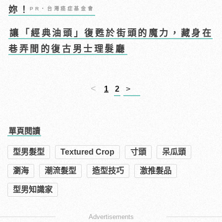
妳！
PR・台灣癌症基金會
讓「經典油頭」復甦於街頭的魔力，藏身在
巷弄間的復古男士理髮廳
<
1
2
>
單頁閱讀
型男髮型
Textured Crop
寸頭
呆瓜頭
瀏海
潮流髮型
造型技巧
激推髮品
型男知識家
Advertisements