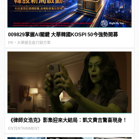
009829掌握AI關鍵 大華韓國KOSPI 50今強勢開募
PR・大華銀全能行銷方案
《律師女浩克》影集迎來大結局：凱文費吉驚喜現身！
ENTERTAINMENT