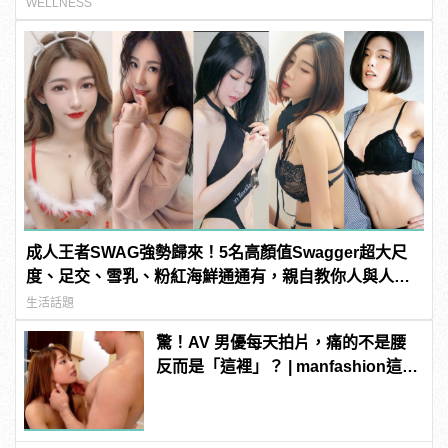
WELLNESS
成人王者SWAG強勢歸來！5名高顏值Swagger超大尺
度、足交、雪乳、粉紅海鮮通通有，親自教你人與人的
連結！ | manfashion這樣變型男
生活話題
驚！AV 男優每天拍片，痛的不是腰
反而是「這裡」？ | manfashion這樣
變型男