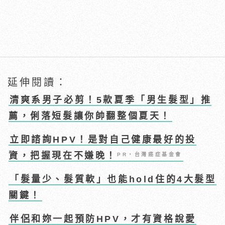
延伸閱讀：
清爽系男子必剪！5款夏季「男生髮型」推
薦，俐落短髮讓你帥翻整個夏天！
立即諮詢HPV！是對自己健康最好的投
資，把握現在不嫌晚！
PR・台灣癌症基金會
「髮量少、髮質軟」也能hold住的4大髮型
關鍵！
伴侶和妳一起預防HPV，才有資格說愛