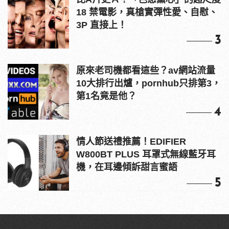
18 禁電影，真槍實彈性愛、自慰、
3P 直接上！
3
原來老司機都看這些？av網站流量
10大排行出爐，pornhub只排第3，
第1名竟是他？
4
情人節送禮推薦！EDIFIER
W800BT PLUS 耳罩式無線藍牙耳
機，在耳邊傾訴甜言蜜語
5