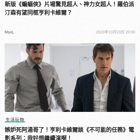
新版《蝙蝠俠》片場驚見超人、神力女超人！羅伯派
汀森有望同框亨利卡維爾？
MaxL
2020年10月20日 20:00
生活玩物
嫉妒死阿湯哥了！亨利卡維爾談《不可能的任務》電
影系列：我好想繼續演啊！