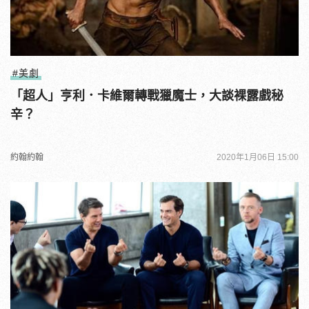
#美劇
「超人」亨利．卡維爾轉戰獵魔士，大談裸露戲秘
辛？
約翰約翰
2020年1月06日 15:00