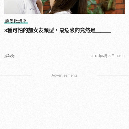
戀愛微講座
3種可怕的前女友類型，最危險的竟然是＿＿＿
姊妹淘
2018年6月29日 09:00
Advertisements