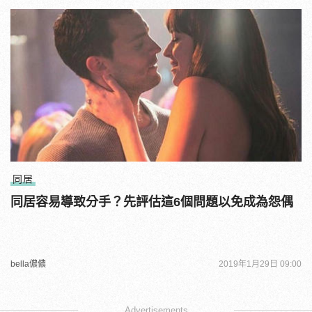
同居
同居容易導致分手？先評估這6個問題以免成為怨偶
bella儂儂
2019年1月29日 09:00
Advertisements