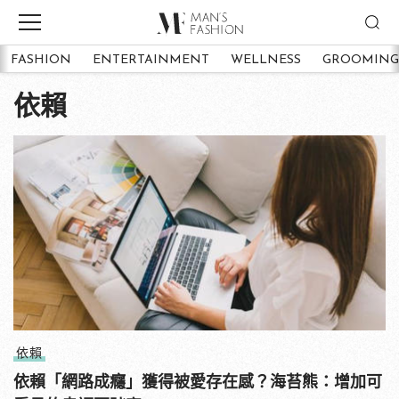
FASHION
ENTERTAINMENT
WELLNESS
GROOMING
依賴
依賴
依賴「網路成癮」獲得被愛存在感？海苔熊：增加可