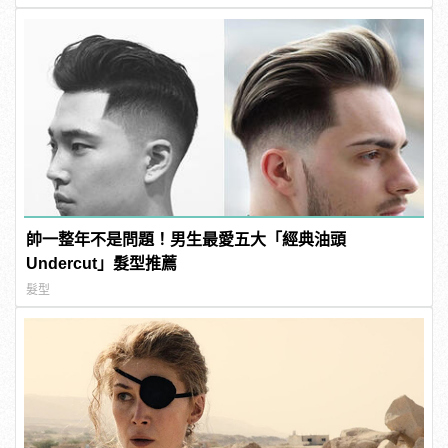
帥一整年不是問題！男生最愛五大「經典油頭
Undercut」髮型推薦
髮型