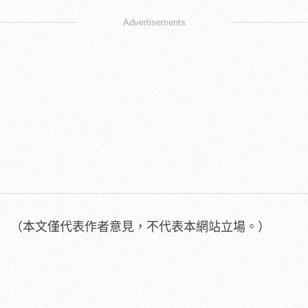
Advertisements
（本文僅代表作者意見，不代表本網站立場。）