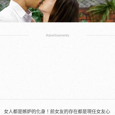
Advertisements
女人都是嫉妒的化身！前女友的存在都是現任女友心