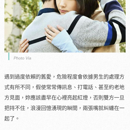
Photo Via
遇到過度依賴的舊愛，危險程度會依據男生的處理方
式有所不同，假使常常傳訊息、打電話、甚至約老地
方見面，妳應該盡早在心裡亮起紅燈，否則雙方一旦
把持不住，浪漫回憶湧現的瞬間，兩張嘴就糾纏在一
起了。