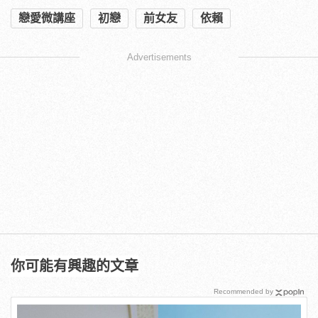
戀愛微講座
初戀
前女友
依賴
Advertisements
你可能有興趣的文章
Recommended by