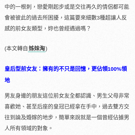
中的一根刺，戀愛剛起步或是交往再久的情侶都可能
會被彼此的過去所困擾，這篇要來細數3種超讓人反
感的前女友類型，妳也曾經遇過嗎？
(本文轉自
姊妹淘
)
皇后型前女友：擁有的不只是回憶，更佔領100%
領
地
男友身邊的朋友這位前女友全都認識、男生父母非常
喜歡她、甚至后座的皇冠已經拿在手中，過去雙方交
往到論及婚嫁的地步，簡單來說就是一個曾經佔據男
人所有領域的對象。