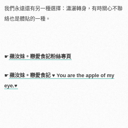
我們永遠還有另一種選擇：瀟灑轉身，有時關心不聯
絡也是體貼的一種。
☛
蘋汝妹。戀愛食記粉絲專頁
☛
蘋汝妹。戀愛食記 ♥ You are the apple of my
eye.♥