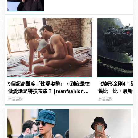
9個超高難度「性愛姿勢」，到底是在
《變形金剛4：絕
做愛還是特技表演？ | manfashion這
舊比一比，最新預
樣變型男
生活話題
生活話題