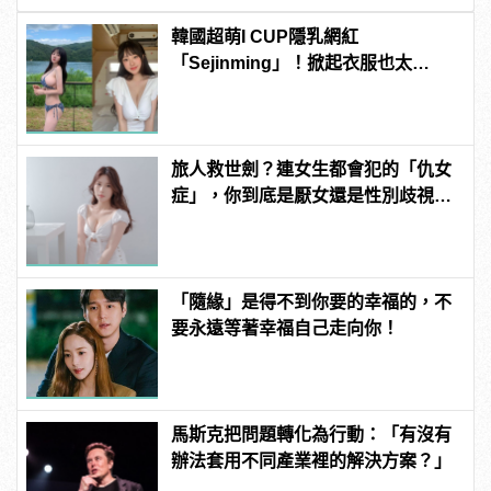
韓國超萌I CUP隱乳網紅
「Sejinming」！掀起衣服也太
「胸」了吧！ | manfashion這樣變型
男
旅人救世劍？連女生都會犯的「仇女
症」，你到底是厭女還是性別歧視？
| manfashion這樣變型男
「隨緣」是得不到你要的幸福的，不
要永遠等著幸福自己走向你！
馬斯克把問題轉化為行動：「有沒有
辦法套用不同產業裡的解決方案？」