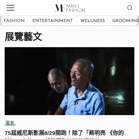
FASHION
ENTERTAINMENT
WELLNESS
GROOMING
展覽藝文
電影
75屆威尼斯影展8/29開跑！除了「蔡明亮 《你的