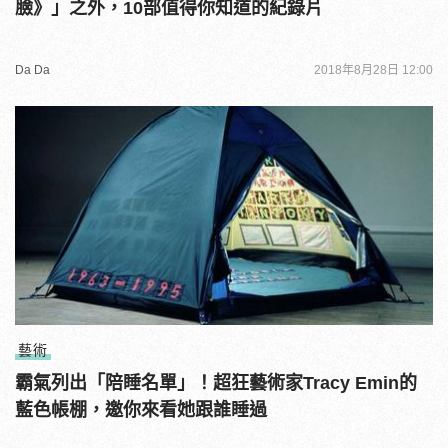
臉》」之外，10部值得你知道的紀錄片
Da Da
2018年8月28日 12:00
藝術
霸氣列出「陪睡名單」！超狂藝術家Tracy Emin的
藍色帳棚，邀你來看她跟誰睡過