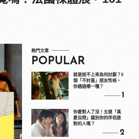
熱門文章
POPULAR
就是說不上來為何討厭？5
個「不討喜」朋友性格，
你遇過哪一種？
1
你愛對人了沒！五道「真
愛自問」識別你的伴侶是
對的人嗎？
2