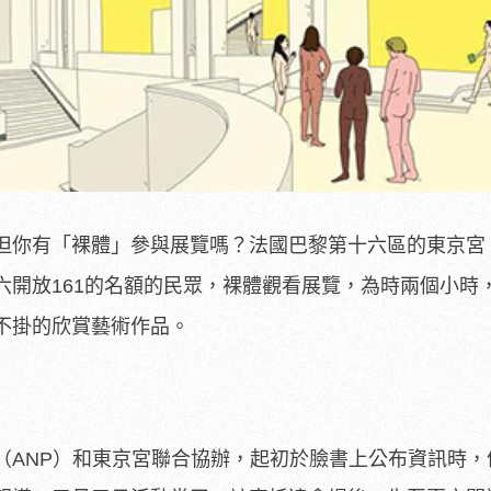
但你有「裸體」參與展覽嗎？法國巴黎第十六區的東京宮
的名額的民眾，裸體觀看展覽，為時兩個小時
開放161
不掛的欣賞藝術作品。
（ANP）和東京宮聯合協辦，起初於臉書上公布資訊時，