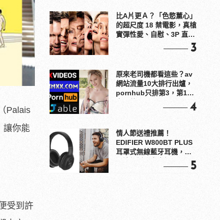
比A片更Ａ？「色慾薰心」
的超尺度 18 禁電影，真槍
實彈性愛、自慰、3P 直接
上！
3
原來老司機都看這些？av
網站流量10大排行出爐，
pornhub只排第3，第1名
竟是他？
4
（
Palais
，讓你能
情人節送禮推薦！
EDIFIER W800BT PLUS
耳罩式無線藍牙耳機，在
耳邊傾訴甜言蜜語
5
便受到許