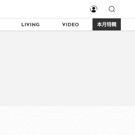
LIVING
VIDEO
本月特輯