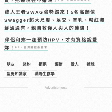
資，把握現在不嫌晚！
成人王者SWAG強勢歸來！5名高顏值
Swagger超大尺度、足交、雪乳、粉紅海
鮮通通有，親自教你人與人的連結！
伴侶和妳一起預防HPV，才有資格說愛
妳！
PR・台灣癌症基金會
朋友
赴約
拒絕
懶惰
做人
禮貌
型男知識家
職場生存學
Advertisements