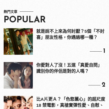
熱門文章
POPULAR
就是說不上來為何討厭？5個「不討
喜」朋友性格，你遇過哪一種？
1
你愛對人了沒！五道「真愛自問」
識別你的伴侶是對的人嗎？
2
比A片更Ａ？「色慾薰心」的超尺度
18 禁電影，真槍實彈性愛、自慰、