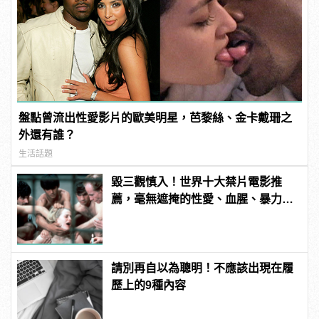
盤點曾流出性愛影片的歐美明星，芭黎絲、金卡戴珊之
外還有誰？
生活話題
毀三觀慎入！世界十大禁片電影推
薦，毫無遮掩的性愛、血腥、暴力、
噁心到極致！ | manfashion這樣變型
男
請別再自以為聰明！不應該出現在履
歷上的9種內容