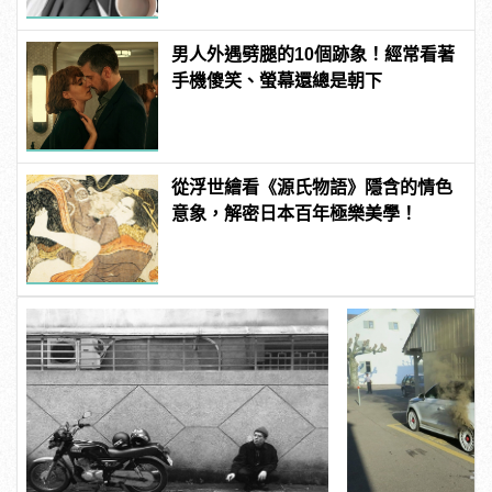
男人外遇劈腿的10個跡象！經常看著
手機傻笑、螢幕還總是朝下
從浮世繪看《源氏物語》隱含的情色
意象，解密日本百年極樂美學！