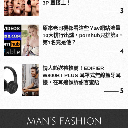
3P 直接上！
3
原來老司機都看這些？av網站流量
10大排行出爐，pornhub只排第3，
第1名竟是他？
4
情人節送禮推薦！EDIFIER
W800BT PLUS 耳罩式無線藍牙耳
機，在耳邊傾訴甜言蜜語
5