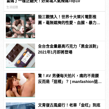
當媽了一樣正翻天！好萊塢人氣辣媽Top10
生活話題
毀三觀慎入！世界十大禁片電影推
薦，毫無遮掩的性愛、血腥、暴力、
噁心到極致！
全台含金量最高巧克力「黑金派對」
2021年1月即將登場
驚！AV 男優每天拍片，痛的不是腰
反而是「這裡」？ | manfashion這樣
變型男
文青復古風盛行！老車「金旺」到底