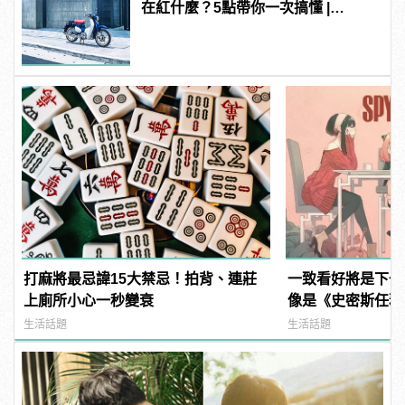
在紅什麼？5點帶你一次搞懂 |
manfashion這樣變型男
打麻將最忌諱15大禁忌！拍背、連莊
一致看好將是下一
上廁所小心一秒變衰
像是《史密斯任務
《SPY×FAMIL
生活話題
生活話題