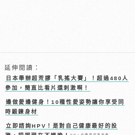
延伸閱讀：
日本舉辦超荒謬「乳搖大賽」！超過480人
參加，簡直比看片還刺激啊！
邊做愛邊健身！10種性愛姿勢讓你享受同
時鍛鍊身材
立即諮詢HPV！是對自己健康最好的投
PR・台灣癌症基金會