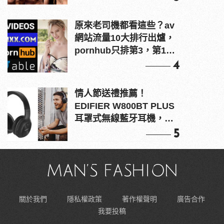
原來老司機都看這些？av
網站流量10大排行出爐，
pornhub只排第3，第1名
竟是他？
4
情人節送禮推薦！
EDIFIER W800BT PLUS
耳罩式無線藍牙耳機，在
耳邊傾訴甜言蜜語
5
關於我們
隱私權政策
著作權聲明
廣告合作
我要投稿