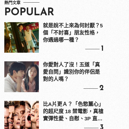
熱門文章
POPULAR
就是說不上來為何討厭？5
個「不討喜」朋友性格，
你遇過哪一種？
1
你愛對人了沒！五道「真
愛自問」識別你的伴侶是
對的人嗎？
2
比A片更Ａ？「色慾薰心」
的超尺度 18 禁電影，真槍
實彈性愛、自慰、3P 直接
上！
3