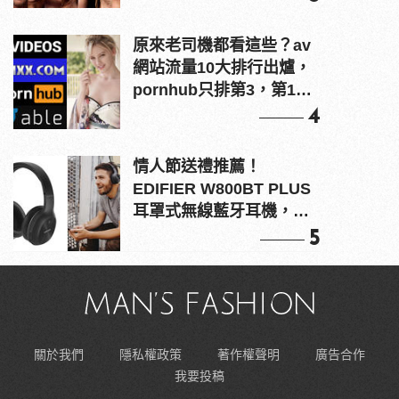
原來老司機都看這些？av
網站流量10大排行出爐，
pornhub只排第3，第1名
竟是他？
4
情人節送禮推薦！
EDIFIER W800BT PLUS
耳罩式無線藍牙耳機，在
耳邊傾訴甜言蜜語
5
關於我們
隱私權政策
著作權聲明
廣告合作
我要投稿