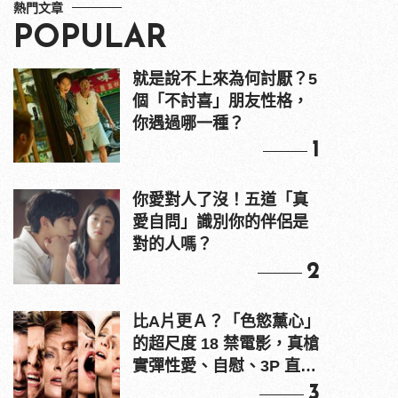
熱門文章
POPULAR
就是說不上來為何討厭？5
個「不討喜」朋友性格，
你遇過哪一種？
1
你愛對人了沒！五道「真
愛自問」識別你的伴侶是
對的人嗎？
2
比A片更Ａ？「色慾薰心」
的超尺度 18 禁電影，真槍
實彈性愛、自慰、3P 直接
上！
3