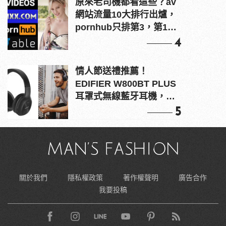
原來老司機都看這些？av
網站流量10大排行出爐，
pornhub只排第3，第1名
竟是他？
4
情人節送禮推薦！
EDIFIER W800BT PLUS
耳罩式無線藍牙耳機，在
耳邊傾訴甜言蜜語
5
關於我們
隱私權政策
著作權聲明
廣告合作
我要投稿