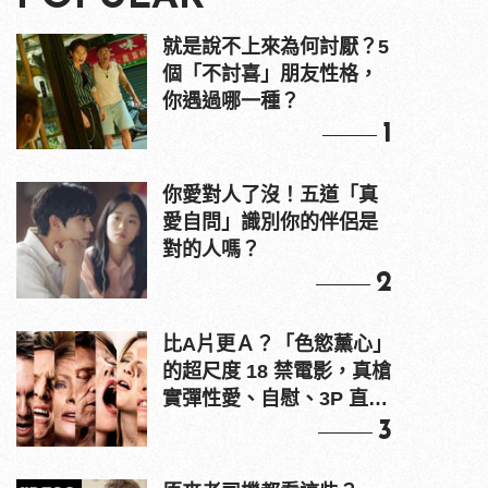
就是說不上來為何討厭？5
個「不討喜」朋友性格，
你遇過哪一種？
1
你愛對人了沒！五道「真
愛自問」識別你的伴侶是
對的人嗎？
2
比A片更Ａ？「色慾薰心」
的超尺度 18 禁電影，真槍
實彈性愛、自慰、3P 直接
上！
3