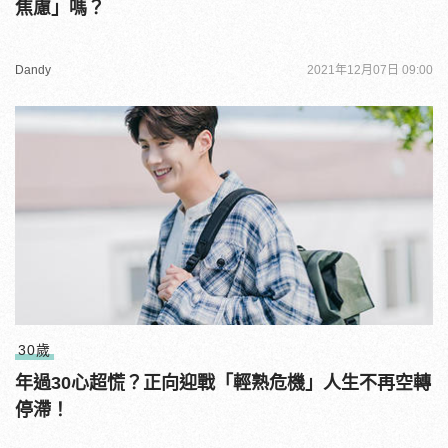
焦慮」嗎？
Dandy
2021年12月07日 09:00
30歲
年過30心超慌？正向迎戰「輕熟危機」人生不再空轉
停滯！