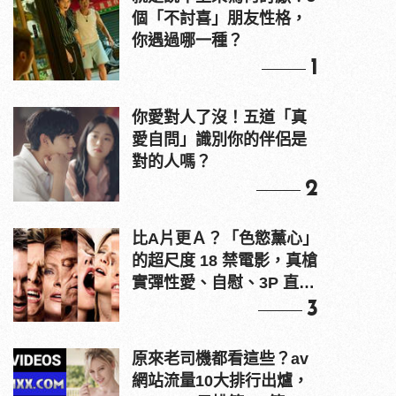
個「不討喜」朋友性格，
你遇過哪一種？
1
你愛對人了沒！五道「真
愛自問」識別你的伴侶是
對的人嗎？
2
比A片更Ａ？「色慾薰心」
的超尺度 18 禁電影，真槍
實彈性愛、自慰、3P 直接
上！
3
原來老司機都看這些？av
網站流量10大排行出爐，