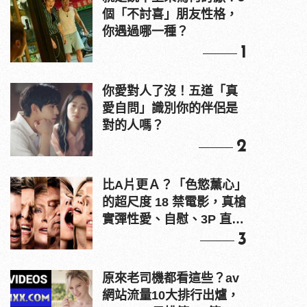
個「不討喜」朋友性格，
你遇過哪一種？
1
你愛對人了沒！五道「真
愛自問」識別你的伴侶是
對的人嗎？
2
比A片更Ａ？「色慾薰心」
的超尺度 18 禁電影，真槍
實彈性愛、自慰、3P 直接
上！
3
原來老司機都看這些？av
網站流量10大排行出爐，