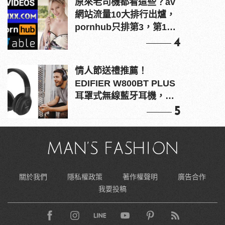
原來老司機都看這些？av
網站流量10大排行出爐，
pornhub只排第3，第1名
竟是他？
4
情人節送禮推薦！
EDIFIER W800BT PLUS
耳罩式無線藍牙耳機，在
耳邊傾訴甜言蜜語
5
關於我們
隱私權政策
著作權聲明
廣告合作
我要投稿