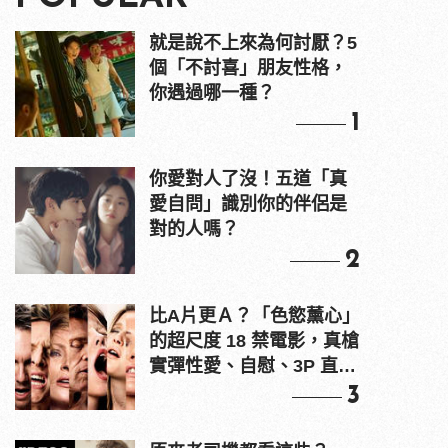
就是說不上來為何討厭？5
個「不討喜」朋友性格，
你遇過哪一種？
1
你愛對人了沒！五道「真
愛自問」識別你的伴侶是
對的人嗎？
2
比A片更Ａ？「色慾薰心」
的超尺度 18 禁電影，真槍
實彈性愛、自慰、3P 直接
上！
3