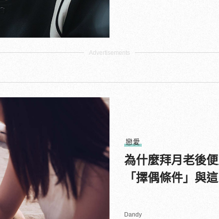
戀愛
為什麼拜月老後便
「擇偶條件」與這
Dandy