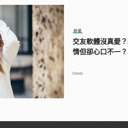
戀愛
交友軟體沒真愛？
情但卻心口不一？
Dandy