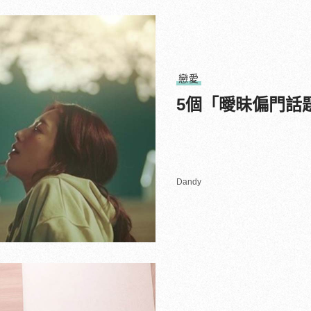
戀愛
5個「曖昧偏門話
Dandy