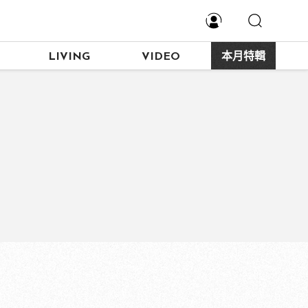
LIVING
VIDEO
本月特輯