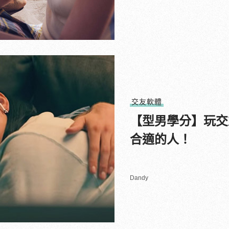
交友軟體
【型男學分】玩交
合適的人！
Dandy