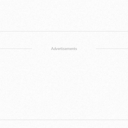
Advertisements