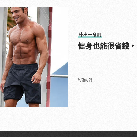
練出一身肌
健身也能很省錢，
約翰約翰