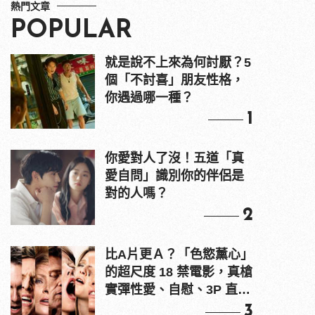
熱門文章
POPULAR
就是說不上來為何討厭？5
個「不討喜」朋友性格，
你遇過哪一種？
1
你愛對人了沒！五道「真
愛自問」識別你的伴侶是
對的人嗎？
2
比A片更Ａ？「色慾薰心」
的超尺度 18 禁電影，真槍
實彈性愛、自慰、3P 直接
上！
3