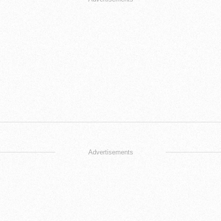
Advertisements