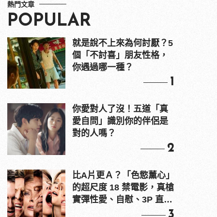
熱門文章
POPULAR
就是說不上來為何討厭？5
個「不討喜」朋友性格，
你遇過哪一種？
1
你愛對人了沒！五道「真
愛自問」識別你的伴侶是
對的人嗎？
2
比A片更Ａ？「色慾薰心」
的超尺度 18 禁電影，真槍
實彈性愛、自慰、3P 直接
上！
3