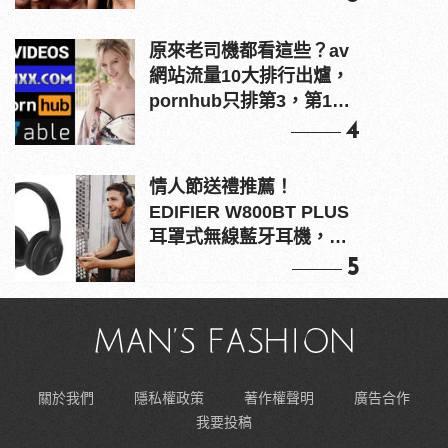
原來老司機都看這些？av
網站流量10大排行出爐，
pornhub只排第3，第1名
竟是他？
4
情人節送禮推薦！
EDIFIER W800BT PLUS
耳罩式無線藍牙耳機，在
耳邊傾訴甜言蜜語
5
關於我們
隱私權政策
著作權聲明
廣告合作
我要投稿