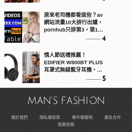
原來老司機都看這些？av
網站流量10大排行出爐，
pornhub只排第3，第1名
竟是他？
4
情人節送禮推薦！
EDIFIER W800BT PLUS
耳罩式無線藍牙耳機，在
耳邊傾訴甜言蜜語
5
關於我們
隱私權政策
著作權聲明
廣告合作
我要投稿