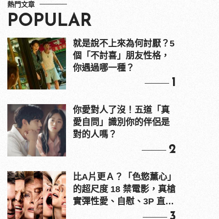
熱門文章
POPULAR
就是說不上來為何討厭？5
個「不討喜」朋友性格，
你遇過哪一種？
1
你愛對人了沒！五道「真
愛自問」識別你的伴侶是
對的人嗎？
2
比A片更Ａ？「色慾薰心」
的超尺度 18 禁電影，真槍
實彈性愛、自慰、3P 直接
上！
3