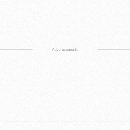
Advertisements