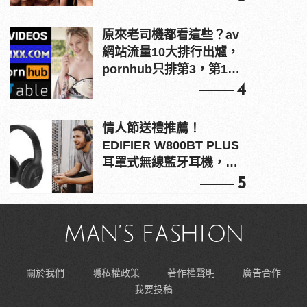
原來老司機都看這些？av
網站流量10大排行出爐，
pornhub只排第3，第1名
竟是他？
4
情人節送禮推薦！
EDIFIER W800BT PLUS
耳罩式無線藍牙耳機，在
耳邊傾訴甜言蜜語
5
關於我們
隱私權政策
著作權聲明
廣告合作
我要投稿