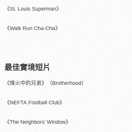
《St. Louis Superman》
《Walk Run Cha-Cha》
最佳實境短片
《烽火中的兄弟》（Brotherhood）
《NEFTA Football Club》
《The Neighbors’ Window》