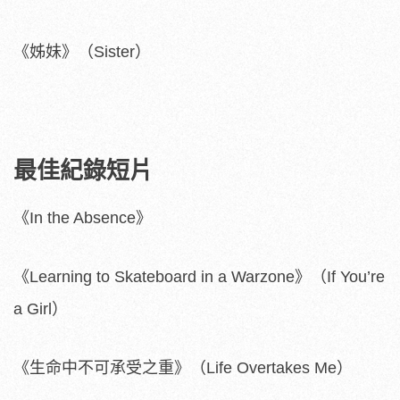
《姊妹》（Sister）
最佳紀錄短片
《In the Absence》
《Learning to Skateboard in a Warzone》（If You’re
a Girl）
《生命中不可承受之重》（Life Overtakes Me）