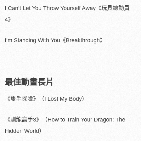
I Can’t Let You Throw Yourself Away《玩具總動員
4》
I’m Standing With You《Breakthrough》
最佳動畫長片
《隻手探險》（I Lost My Body）
《馴龍高手3》（How to Train Your Dragon: The
Hidden World）