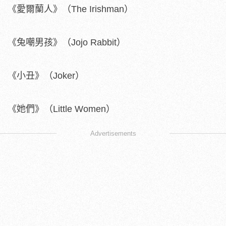
《愛爾蘭人》（The Irishman）
《兔嘲男孩》（Jojo Rabbit）
《小丑》（Joker）
《她們》（Little Women）
Advertisements