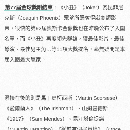
第77屆金球獎剛結束
，《小丑》（Joker）瓦昆菲尼
克斯（Joaquin Phoenix）眾望所歸奪得戲劇類影
帝，很快的第92屆奧斯卡金像獎也在昨晚公布了入圍
名單，而《小丑》再度領先群雄，獲最佳影片、最佳
導演、最佳男主角…等11項大獎提名，毫無疑問是本
屆入圍最大贏家。
緊接在後的則是馬丁史柯西斯（Martin Scorsese）
《愛爾蘭人》（The Irishman）、山姆曼德斯
《1917》（Sam Mendes）、昆汀塔倫提諾
（Quentin Tarantino）《從前有個好萊塢》（Once