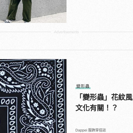
變形蟲
「變形蟲」花紋風
文化有關！？
Dappei 服飾穿搭誌