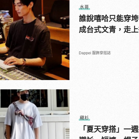
水哥
誰說嘻哈只能穿垮
成台式文青，走上
Dappei 服飾穿搭誌
襯衫
「夏天穿搭」一週