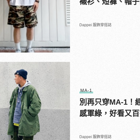
襯衫、短褲、帽子
Dappei 服飾穿搭誌
MA-1
別再只穿MA-1！經
感軍綠，好看又百
Dappei 服飾穿搭誌