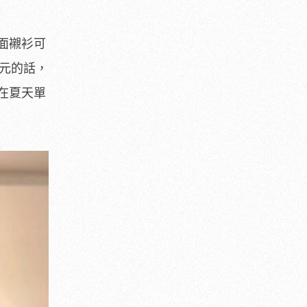
面襯衫可
多元的話，
在夏天單