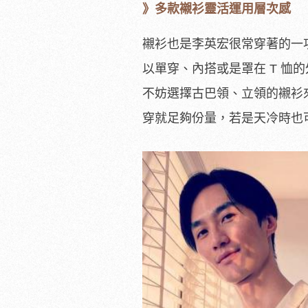
》多款襯衫靈活運用層次感
襯衫也是李英宏很常穿著的一
以單穿、內搭或是罩在 T 
不妨選擇古巴領、立領的襯衫
穿就足夠份量，若是天冷時也