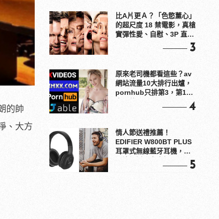
比A片更Ａ？「色慾薰心」
的超尺度 18 禁電影，真槍
實彈性愛、自慰、3P 直接
上！
3
原來老司機都看這些？av
網站流量10大排行出爐，
pornhub只排第3，第1名
竟是他？
4
朗的帥
淨、大方
情人節送禮推薦！
EDIFIER W800BT PLUS
耳罩式無線藍牙耳機，在
耳邊傾訴甜言蜜語
5