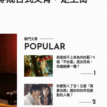
熱門文章
POPULAR
就是說不上來為何討厭？5
個「不討喜」朋友性格，
你遇過哪一種？
1
你愛對人了沒！五道「真
愛自問」識別你的伴侶是
對的人嗎？
2