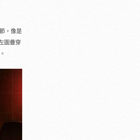
細節，像是
左圖疊穿
。