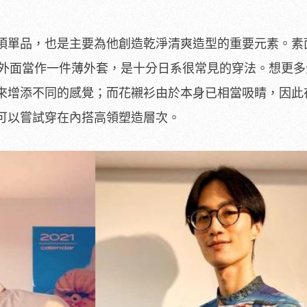
項單品，也是主要為他創造乾淨清爽造型的重要元素。素
恤的外面當作一件薄外套，是十分日系很常見的穿法。想更
來增添不同的感覺；而花襯衫由於本身已相當吸睛，因此
可以嘗試穿在內搭高領塑造層次。