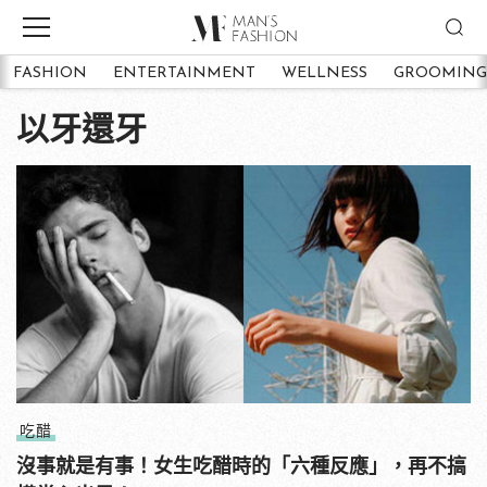
FASHION
ENTERTAINMENT
WELLNESS
GROOMING
以牙還牙
吃醋
沒事就是有事！女生吃醋時的「六種反應」，再不搞