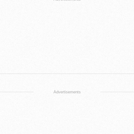
Advertisements