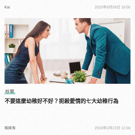
Kai
2020年8月09日 18:00
吵架
不要這麼幼稚好不好？扼殺愛情的七大幼稚行為
姊妹淘
2018年3月23日 12:00