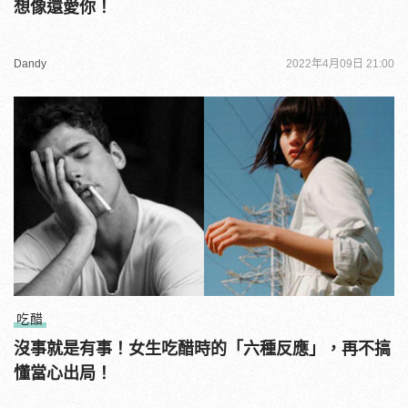
想像還愛你！
Dandy
2022年4月09日 21:00
吃醋
沒事就是有事！女生吃醋時的「六種反應」，再不搞
懂當心出局！