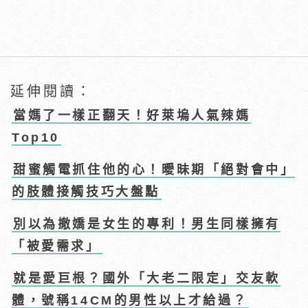
延伸閱讀：
當媽了一樣正翻天！好萊塢人氣辣媽
Top10
甜蜜觸電抓住他的心！曖昧期「絕對會中」
的肢體接觸技巧大盤點
別以為撤嬌是女生的專利！男生同樣擁有
「被愛需求」
就是愛巨根？國外「大老二限定」交友軟
體，號稱14CM的男性以上才給過？