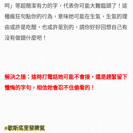
呵」等超簡潔有力的字，代表你可能大難臨頭了！這
種瘋狂句點你的行為，意味她可能在生氣，生氣的理
由或許是吃醋，也或許是別的，請你好好回想自己有
沒有做錯什麼吧！
解決之道：這時打電話她可能不會接，還是趕緊留下
懺悔的字句，相信她會忍不住偷看的！
#歇斯底里發脾氣