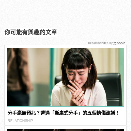
你可能有興趣的文章
Recommended by
分手毫無預兆？遭遇「斷崖式分手」的五個情傷建議！
RELATIONSHIP