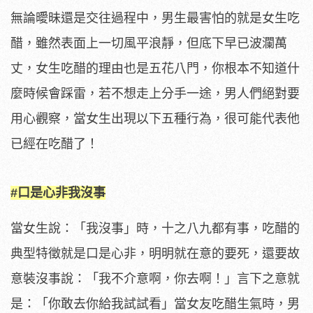
無論曖昧還是交往過程中，男生最害怕的就是女生吃
醋，雖然表面上一切風平浪靜，但底下早已波瀾萬
丈，女生吃醋的理由也是五花八門，你根本不知道什
麼時候會踩雷，若不想走上分手一途，男人們絕對要
用心觀察，當女生出現以下五種行為，很可能代表他
已經在吃醋了！
#口是心非我沒事
當女生說：「我沒事」時，十之八九都有事，吃醋的
典型特徵就是口是心非，明明就在意的要死，還要故
意裝沒事說：「我不介意啊，你去啊！」言下之意就
是：「你敢去你給我試試看」當女友吃醋生氣時，男