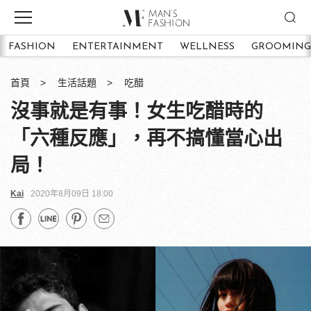
FASHION
ENTERTAINMENT
WELLNESS
GROOMING
首頁
生活話題
吃醋
沒事就是有事！女生吃醋時的
「六種反應」，再不搞懂當心出
局！
Kai
2020年8月09日 18:00