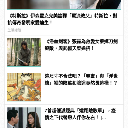
《特斯拉》伊森霍克完美詮釋「電流教父」特斯拉，對
抗傳奇發明家愛迪生！
生活話題
《浴血劍客》張赫為救愛女狠揮刀劍
殺敵，與武術天菜過招！
這尺寸不合法吧？「春畫」與「浮世
繪」裡的陰莖和陰道竟然長這樣！？
7首超催淚經典「遠距離歌單」，疫
情之下代替戀人伴你左右！ |
manfashion這樣變型男