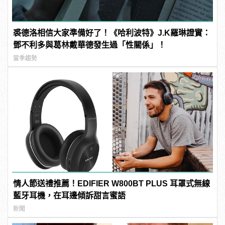
裘德洛相信大家準備好了！《哈利波特》J.K羅琳證實：
鄧不利多與葛林戴華德發生過「性關係」！
當季趨勢
情人節送禮推薦！EDIFIER W800BT PLUS 耳罩式無線
藍牙耳機，在耳邊傾訴甜言蜜語
新聞