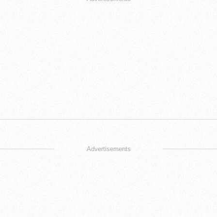
Advertisements