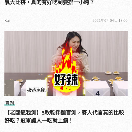
氣大比拼，真的有好吃到要排一小時？
Kai
2021年6月04日 18:00
盲測
【老闆逼我測】5款乾拌麵盲測，藝人代言真的比較
好吃？冠軍讓人一吃就上癮！