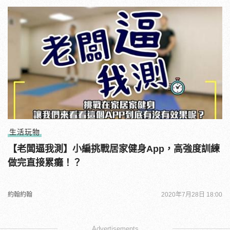
生活玩物
【老闆逼我測】小編挑戰居家健身App，高強度訓練
做完直接累癱！？
約翰約翰
2020年7月28日 18:00
Advertisements