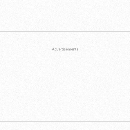
Advertisements