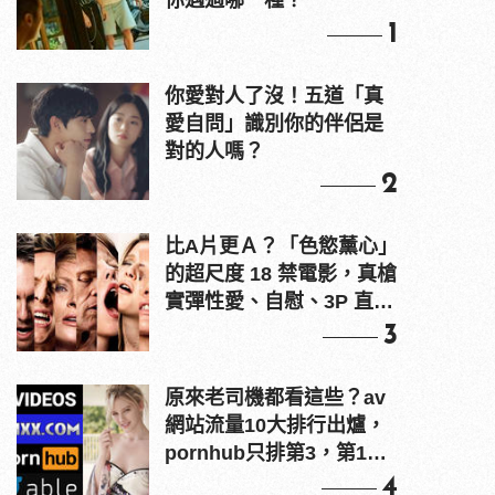
你遇過哪一種？
1
你愛對人了沒！五道「真
愛自問」識別你的伴侶是
對的人嗎？
2
比A片更Ａ？「色慾薰心」
的超尺度 18 禁電影，真槍
實彈性愛、自慰、3P 直接
上！
3
原來老司機都看這些？av
網站流量10大排行出爐，
pornhub只排第3，第1名
竟是他？
4