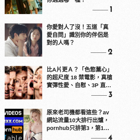
你遇過哪一種？
1
你愛對人了沒！五道「真
愛自問」識別你的伴侶是
對的人嗎？
2
比A片更Ａ？「色慾薰心」
的超尺度 18 禁電影，真槍
實彈性愛、自慰、3P 直接
上！
3
原來老司機都看這些？av
網站流量10大排行出爐，
pornhub只排第3，第1名
竟是他？
4