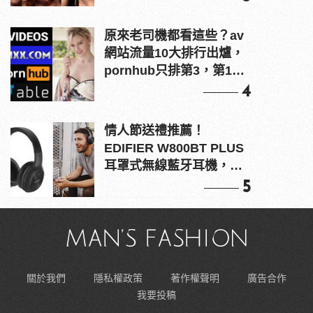
原來老司機都看這些？av
網站流量10大排行出爐，
pornhub只排第3，第1名
竟是他？
4
情人節送禮推薦！
EDIFIER W800BT PLUS
耳罩式無線藍牙耳機，在
耳邊傾訴甜言蜜語
5
關於我們
隱私權政策
著作權聲明
廣告合作
我要投稿