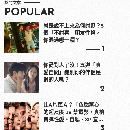
熱門文章
POPULAR
就是說不上來為何討厭？5
個「不討喜」朋友性格，
你遇過哪一種？
1
你愛對人了沒！五道「真
愛自問」識別你的伴侶是
對的人嗎？
2
比A片更Ａ？「色慾薰心」
的超尺度 18 禁電影，真槍
實彈性愛、自慰、3P 直接
上！
3