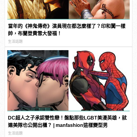
當年的《神鬼傳奇》演員現在都怎麼樣了？印和闐一樣
帥，布蘭登費雪大發福！
生活話題
DC超人之子承認雙性戀！盤點那些LGBT美漫英雄，就
連美隊也公開出櫃？ | manfashion這樣變型男
生活話題