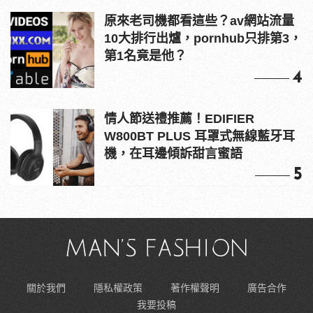
原來老司機都看這些？av網站流量
10大排行出爐，pornhub只排第3，
第1名竟是他？
4
情人節送禮推薦！EDIFIER
W800BT PLUS 耳罩式無線藍牙耳
機，在耳邊傾訴甜言蜜語
5
關於我們
隱私權政策
著作權聲明
廣告合作
我要投稿