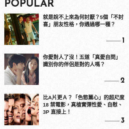
POPULAR
就是說不上來為何討厭？5個「不討
喜」朋友性格，你遇過哪一種？
1
你愛對人了沒！五道「真愛自問」
識別你的伴侶是對的人嗎？
2
比A片更Ａ？「色慾薰心」的超尺度
18 禁電影，真槍實彈性愛、自慰、
3P 直接上！
3