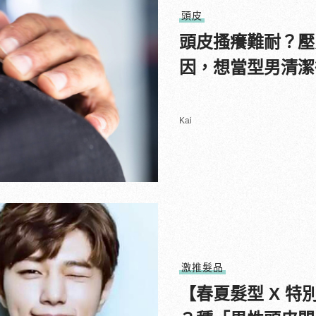
頭皮
頭皮搔癢難耐？壓
因，想當型男清潔
Kai
激推髮品
【春夏髮型 X 