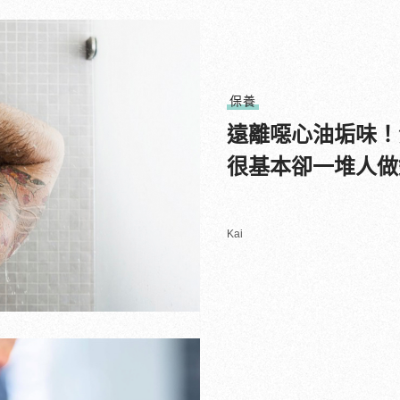
保養
遠離噁心油垢味！
很基本卻一堆人做
Kai