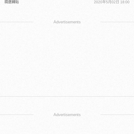
精選轉貼
2020年5月02日 18:00
Advertisements
Advertisements