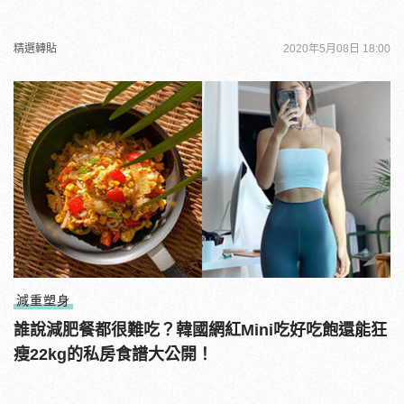
精選轉貼
2020年5月08日 18:00
減重塑身
誰說減肥餐都很難吃？韓國網紅Mini吃好吃飽還能狂
瘦22kg的私房食譜大公開！