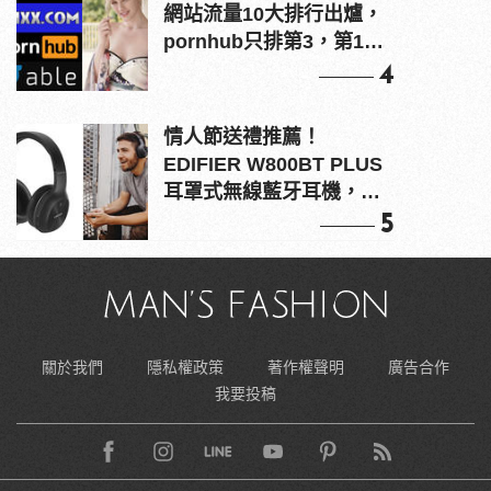
網站流量10大排行出爐，
pornhub只排第3，第1名
竟是他？
4
情人節送禮推薦！
EDIFIER W800BT PLUS
耳罩式無線藍牙耳機，在
耳邊傾訴甜言蜜語
5
關於我們
隱私權政策
著作權聲明
廣告合作
我要投稿