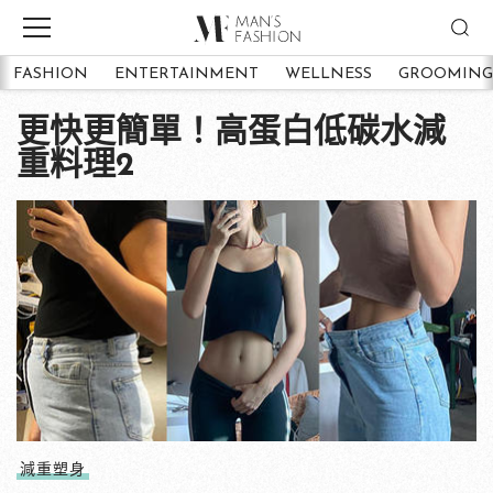
FASHION
ENTERTAINMENT
WELLNESS
GROOMING
更快更簡單！高蛋白低碳水減
重料理2
減重塑身