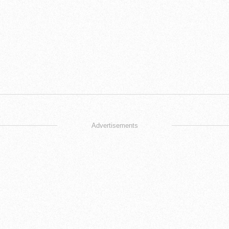
Advertisements