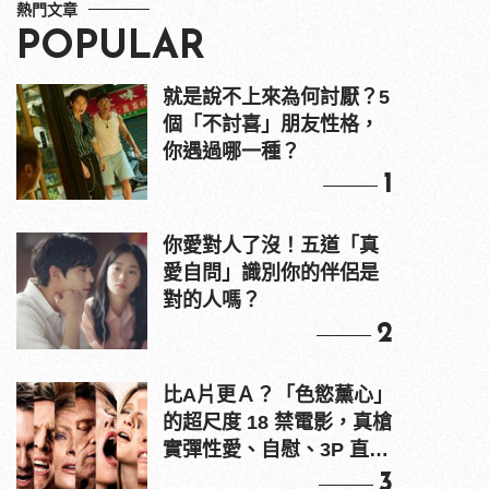
熱門文章
POPULAR
就是說不上來為何討厭？5
個「不討喜」朋友性格，
你遇過哪一種？
1
你愛對人了沒！五道「真
愛自問」識別你的伴侶是
對的人嗎？
2
比A片更Ａ？「色慾薰心」
的超尺度 18 禁電影，真槍
實彈性愛、自慰、3P 直接
上！
3