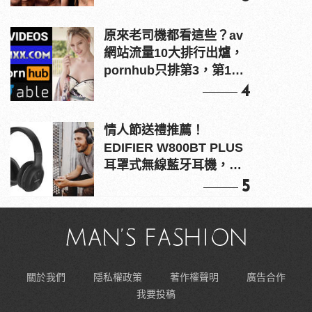
原來老司機都看這些？av
網站流量10大排行出爐，
pornhub只排第3，第1名
竟是他？
4
情人節送禮推薦！
EDIFIER W800BT PLUS
耳罩式無線藍牙耳機，在
耳邊傾訴甜言蜜語
5
關於我們
隱私權政策
著作權聲明
廣告合作
我要投稿