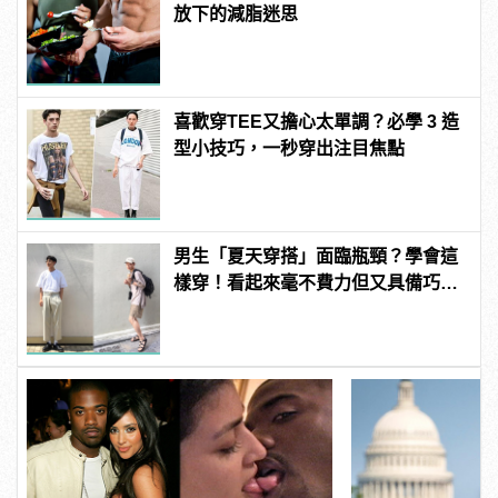
放下的減脂迷思
喜歡穿TEE又擔心太單調？必學 3 造
型小技巧，一秒穿出注目焦點
男生「夏天穿搭」面臨瓶頸？學會這
樣穿！看起來毫不費力但又具備巧
思！ | manfashion這樣變型男