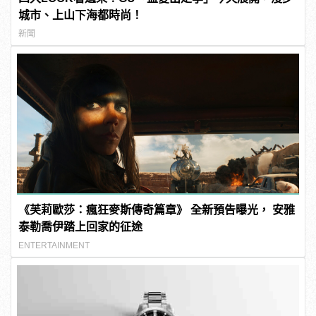
城市、上山下海都時尚！
新聞
《芙莉歐莎：瘋狂麥斯傳奇篇章》 全新預告曝光， 安雅
泰勒喬伊踏上回家的征途
ENTERTAINMENT