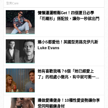
型男Care
慵懶瀟灑輕鬆Get！四個夏日必學
「花襯衫」搭配技，讓你一秒就出門
連小S都愛他！英國型男路克伊凡斯
Luke Evans
她有喜歡我嗎？6個「她已經愛上
了」的相處小徵兆，有中就可衝一
波！ | manfashion這樣變型男
邊做愛邊健身！10種性愛姿勢讓你享
受同時鍛鍊身材