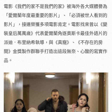
電影《我們的家不是我們的家》被海外各大媒體譽為
「愛爾蘭年度最重要的影片」、「必須被世人看到的
影片」，接連榮獲多項電影肯定。電影找來曾以《變
裝皇后萬萬歲》代表愛爾蘭角逐奧斯卡最佳外語片的
派迪．布里納希執導，與《真寵》、《不存在的房
間》金獎製作群聯手打造出這段無奈、心酸的寫實作
品。