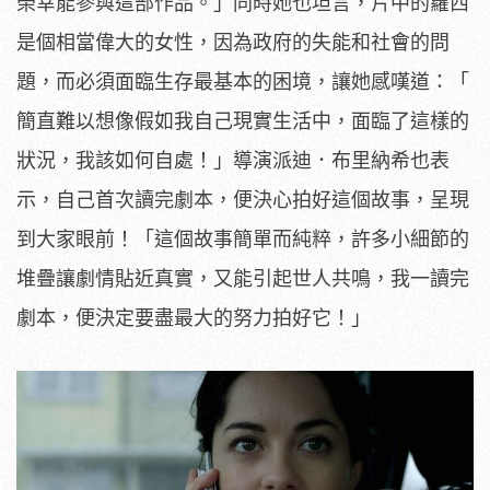
榮幸能參與這部作品。」同時她也坦言，
片中的蘿西
是個相當偉大的女性，因為政府的失能和社會的問
題，
而必須面臨生存最基本的困境，讓她感嘆道：「
簡直難以想像假如我自己現實生活中，面臨了這樣的
狀況，
我該如何自處！」導演派迪．布里納希也表
示，自己首次讀完劇本，
便決心拍好這個故事，呈現
到大家眼前！「這個故事簡單而純粹，
許多小細節的
堆疊讓劇情貼近真實，又能引起世人共鳴，
我一讀完
劇本，便決定要盡最大的努力拍好它！」