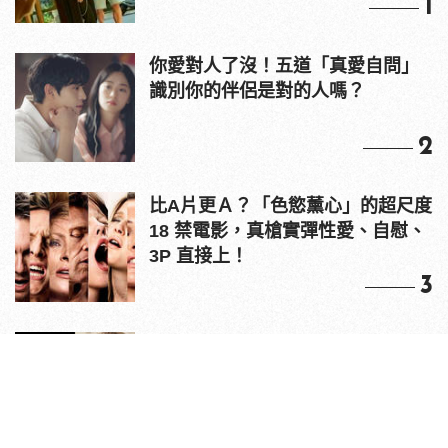
1
你愛對人了沒！五道「真愛自問」
識別你的伴侶是對的人嗎？
2
比A片更Ａ？「色慾薰心」的超尺度
18 禁電影，真槍實彈性愛、自慰、
3P 直接上！
3
原來老司機都看這些？av網站流量
10大排行出爐，pornhub只排第3，
第1名竟是他？
4