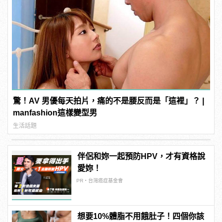
驚！AV 男優每天拍片，痛的不是腰反而是「這裡」？ |
manfashion這樣變型男
生活話題
伴侶和妳一起預防HPV，才有資格說
愛妳！
PR・台灣癌症基金會
想要10%體脂不用餓肚子！四個你該