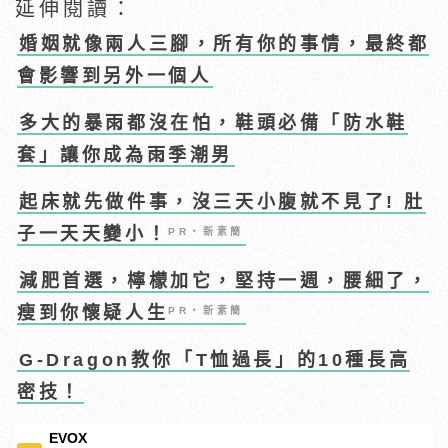
延伸閱讀：
婚姻就像兩人三腳，所有你的事情，最終都
會影響到另外一個人
多大的暴雨都沒在怕，鞋頭必備「防水鞋
套」讓你成為雨季潮男
起床就先做件事，沒三天小腹就不見了! 肚
子一天天變小！
PR・新素簡
減肥首選，檸檬加它，堅持一週，腰細了，
瘦到你懷疑人生
PR・新素簡
G-Dragon教你「T恤過長」的10種長高
密技！
EVOX