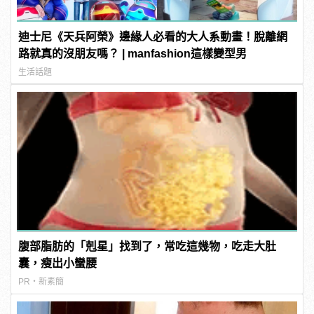
迪士尼《天兵阿榮》邊緣人必看的大人系動畫！脫離網
路就真的沒朋友嗎？ | manfashion這樣變型男
生活話題
腹部脂肪的「剋星」找到了，常吃這幾物，吃走大肚
囊，瘦出小蠻腰
PR・新素簡