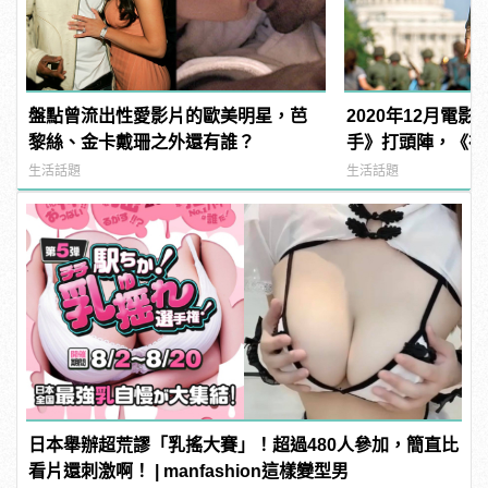
盤點曾流出性愛影片的歐美明星，芭
2020年12月電
黎絲、金卡戴珊之外還有誰？
手》打頭陣，《神力
受期待！
生活話題
生活話題
日本舉辦超荒謬「乳搖大賽」！超過480人參加，簡直比
看片還刺激啊！ | manfashion這樣變型男