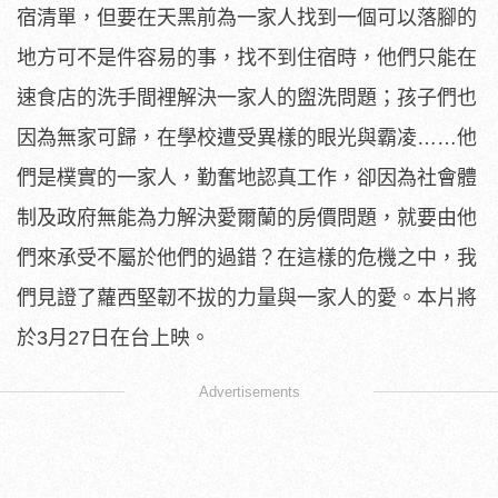
宿清單，
但要在天黑前為一家人找到一個可以落腳的
地方可不是件容易的事，
找不到住宿時，
他們只能在
速食店的洗手間裡解決一家人的盥洗問題；
孩子們也
因為無家可歸，在學校遭受異樣的眼光與霸凌……
他
們是樸實的一家人，勤奮地認真工作，
卻因為社會體
制及政府無能為力解決愛爾蘭的房價問題，
就要由他
們來承受不屬於他們的過錯？在這樣的危機之中，
我
們見證了蘿西堅韌不拔的力量與一家人的愛。本片將
於3月27
日在台上映。
Advertisements