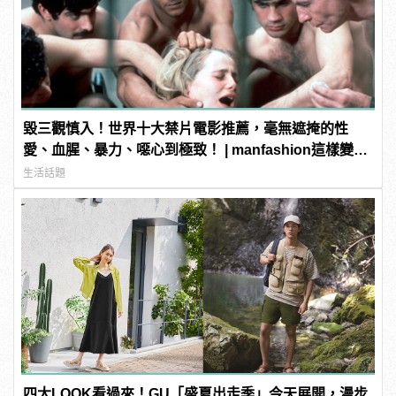
毀三觀慎入！世界十大禁片電影推薦，毫無遮掩的性
愛、血腥、暴力、噁心到極致！ | manfashion這樣變型
男
生活話題
四大LOOK看過來！GU「盛夏出走季」今天展開，漫步