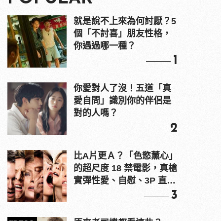
就是說不上來為何討厭？5
個「不討喜」朋友性格，
你遇過哪一種？
1
你愛對人了沒！五道「真
愛自問」識別你的伴侶是
對的人嗎？
2
比A片更Ａ？「色慾薰心」
的超尺度 18 禁電影，真槍
實彈性愛、自慰、3P 直接
上！
3