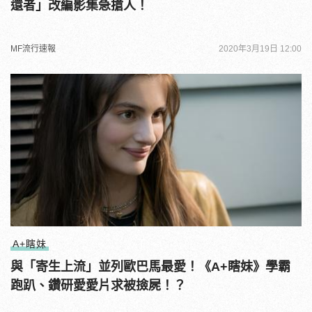
還者」改編影集急搶人！
MF流行速報
2020年3月19日 12:00
A+瞎妹
與「寄生上流」並列歐巴馬最愛！《A+瞎妹》學霸
跑趴、鑽研愛愛片求被撿屍！？