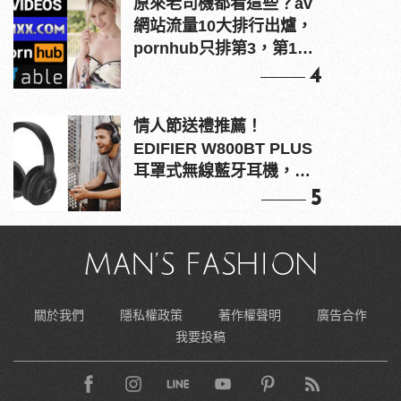
原來老司機都看這些？av
網站流量10大排行出爐，
pornhub只排第3，第1名
竟是他？
4
情人節送禮推薦！
EDIFIER W800BT PLUS
耳罩式無線藍牙耳機，在
耳邊傾訴甜言蜜語
5
關於我們
隱私權政策
著作權聲明
廣告合作
我要投稿