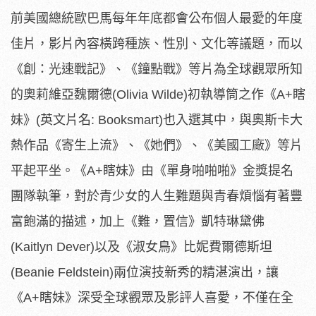
前美國總統歐巴馬每年年底都會公布個人最愛的年度
佳片，影片內容橫跨種族、性別、文化等議題，而以
《創：光速戰記》、《鐘點戰》等片為全球觀眾所知
的奧莉維亞魏爾德(Olivia Wilde)初執導筒之作《A+瞎
妹》(英文片名: Booksmart)也入選其中，與奧斯卡大
熱作品《寄生上流》、《她們》、《美國工廠》等片
平起平坐。《A+瞎妹》由《單身啪啪啪》金獎提名
團隊執筆，對於青少女的人生難題與青春煩惱有著豐
富飽滿的描述，加上《難，置信》凱特琳黛佛
(Kaitlyn Dever)以及《淑女鳥》比妮費爾德斯坦
(Beanie Feldstein)兩位演技新秀的精湛演出，讓
《A+瞎妹》深受全球觀眾及影評人喜愛，不僅在全