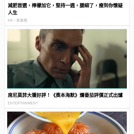
減肥首選，檸檬加它，堅持一週，腰細了，瘦到你懷疑
人生
PR・新素簡
席尼莫菲大獲好評！《奧本海默》爛番茄評價正式出爐
ENTERTAINMENT