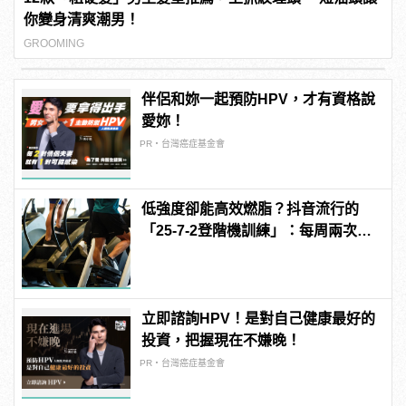
你變身清爽潮男！
GROOMING
伴侶和妳一起預防HPV，才有資格說
愛妳！
PR・台灣癌症基金會
低強度卻能高效燃脂？抖音流行的
「25-7-2登階機訓練」：每周兩次即
可
立即諮詢HPV！是對自己健康最好的
投資，把握現在不嫌晚！
PR・台灣癌症基金會