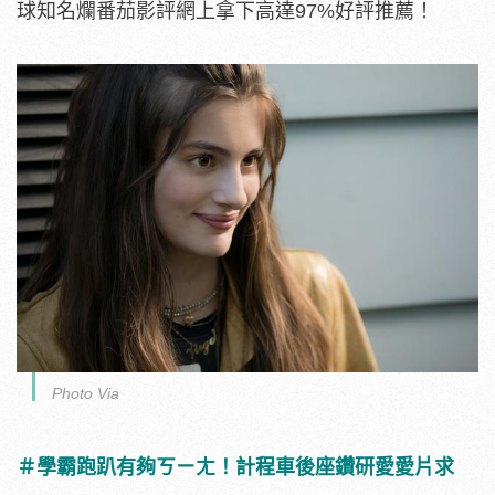
球知名爛番茄影評網上拿下高達97%好評推薦！
Photo Via
＃學霸跑趴有夠ㄎㄧㄤ！計程車後座鑽研愛愛片求