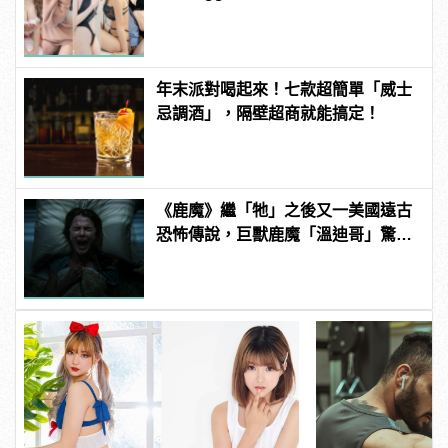
粉紅海鮮通通有，親自教你人與人的
連結！ | manfashion這樣變型男
年末派對喝起來！七款超簡單「威士
忌調酒」，隔壁超商就能搞定！
《鹿魔》繼「牠」之後又一美國遠古
恐怖傳說，巨獸鹿魔「溫迪哥」驚嚇
現身！ | manfashion這樣變型男