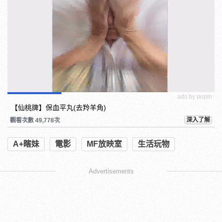
ads by popIn
【仙桃牌】保血平丸(去羚羊角)
深入了解
觀看次數 49,778次
A+瞎妹
電影
MF放映室
生活玩物
Advertisements