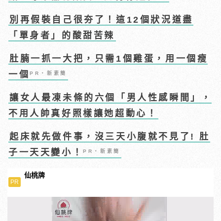
別再假裝自己很夯了！這12個狀況道盡
「單身者」的酸甜苦辣
肚腩一抓一大把，只需1個雞蛋，用一個瘦
一個
PR・新素簡
讓女人最凍未條的六個「男人性感瞬間」，
不用人帥真好照樣讓她超動心！
起床就先做件事，沒三天小腹就不見了! 肚
子一天天變小！
PR・新素簡
仙桃牌
PR