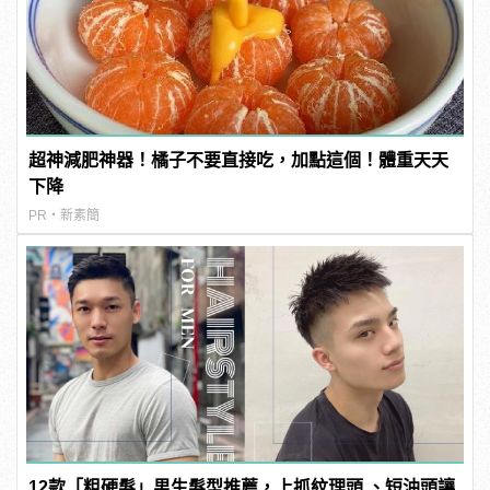
超神減肥神器！橘子不要直接吃，加點這個！體重天天
下降
PR・新素簡
12款「粗硬髮」男生髮型推薦，上抓紋理頭 、短油頭讓