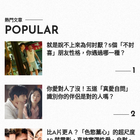
熱門文章
POPULAR
就是說不上來為何討厭？5個「不討
喜」朋友性格，你遇過哪一種？
1
你愛對人了沒！五道「真愛自問」
識別你的伴侶是對的人嗎？
2
比A片更Ａ？「色慾薰心」的超尺度