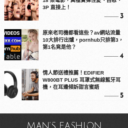
18 禁電影，真槍實彈性愛、自慰、
3P 直接上！
3
原來老司機都看這些？av網站流量
10大排行出爐，pornhub只排第3，
第1名竟是他？
4
情人節送禮推薦！EDIFIER
W800BT PLUS 耳罩式無線藍牙耳
機，在耳邊傾訴甜言蜜語
5