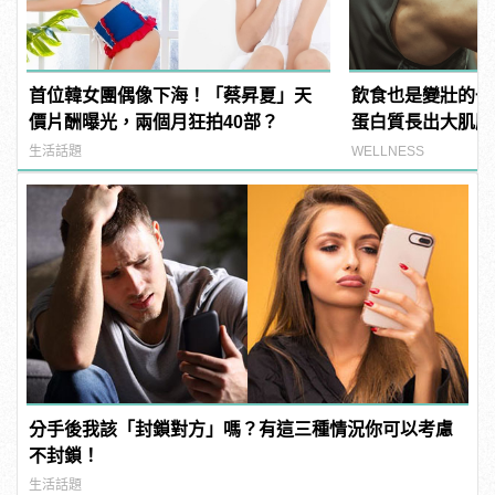
首位韓女團偶像下海！「蔡昇夏」天
飲食也是變壯的一
價片酬曝光，兩個月狂拍40部？
蛋白質長出大肌肌
黃金時間？
生活話題
WELLNESS
分手後我該「封鎖對方」嗎？有這三種情況你可以考慮
不封鎖！
生活話題