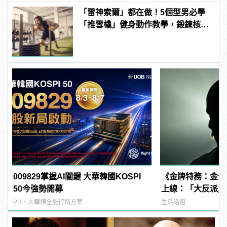
「雷神索爾」都在做！5個型男必學
「推雪橇」健身動作教學，鍛鍊核心
增加爆發力！ | manfashion這樣變型
男
009829掌握AI關鍵 大華韓國KOSPI
《金牌特務：金士
50今強勢開募
上線：「大反派」
動！
PR・大華銀全能行銷方案
生活話題