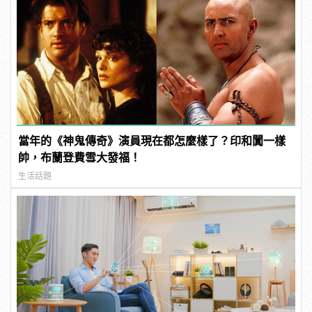
當年的《神鬼傳奇》演員現在都怎麼樣了？印和闐一樣
帥，布蘭登費雪大發福！
生活話題