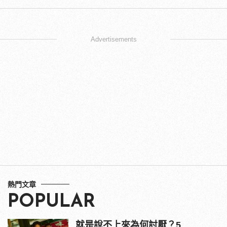
Advertisements
熱門文章
POPULAR
就是說不上來為何討厭？5