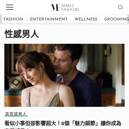
FASHION
ENTERTAINMENT
WELLNESS
GROOMING
性感男人
高質感男人
看似小事但卻影響超大！8個「魅力細節」讓你成為