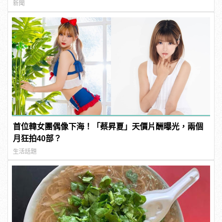
新聞
首位韓女團偶像下海！「蔡昇夏」天價片酬曝光，兩個
月狂拍40部？
生活話題