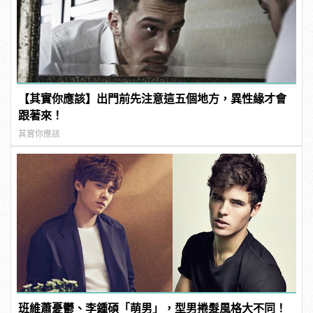
【其實你應該】出門前先注意這五個地方，異性緣才會
跟著來！
其實你應該
班維蕭憂鬱、李鍾碩「萌男」，型男捲髮風格大不同！