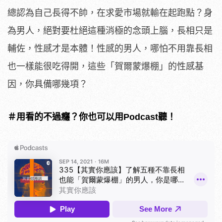
總認為自己長得不帥，在求愛市場就輸在起跑點？身
為男人，絕對要杜絕這種消極的念頭上腦，長相只是
輔佐，性感才是本體！性感的男人，哪怕不用靠長相
也一樣能很吃得開，這些「賀爾蒙爆棚」的性感基
因，你具備哪幾項？
＃用看的不過癮？你也可以用Podcast聽！