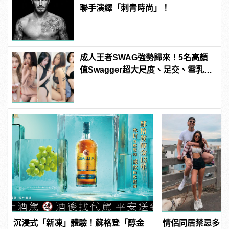
聯手演繹「刺青時尚」！
成人王者SWAG強勢歸來！5名高顏
值Swagger超大尺度、足交、雪乳、
粉紅海鮮通通有，親自教你人與人的
連結！ | manfashion這樣變型男
沉浸式「新凍」體驗！蘇格登「醇金
情侶同居禁忌多，