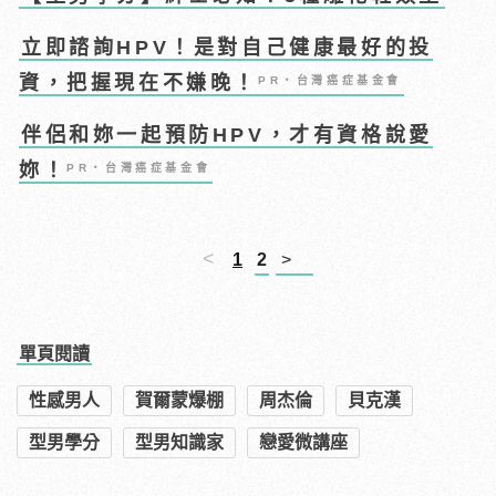
立即諮詢HPV！是對自己健康最好的投
資，把握現在不嫌晚！
PR・台灣癌症基金會
伴侶和妳一起預防HPV，才有資格說愛
妳！
PR・台灣癌症基金會
<
1
2
>
單頁閱讀
性感男人
賀爾蒙爆棚
周杰倫
貝克漢
型男學分
型男知識家
戀愛微講座