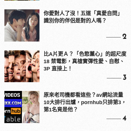
你愛對人了沒！五道「真愛自問」
識別你的伴侶是對的人嗎？
2
比A片更Ａ？「色慾薰心」的超尺度
18 禁電影，真槍實彈性愛、自慰、
3P 直接上！
3
原來老司機都看這些？av網站流量
10大排行出爐，pornhub只排第3，
第1名竟是他？
4