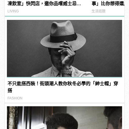
凍飲室」快閃店，邀你品嚐威士忌凍
事」比你想得還嚴
飲滋味
LIVING
生活話題
不只能搭西裝！街頭潮人教你秋冬必學的「紳士帽」穿
搭
FASHION