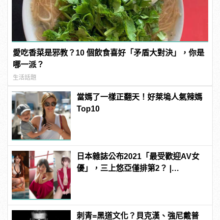
愛吃香菜是邪教？10 個飲食喜好「矛盾大對決」，你是
哪一派？
生活話題
當媽了一樣正翻天！好萊塢人氣辣媽
Top10
日本雜誌公布2021「最受歡迎AV女
優」，三上悠亞僅排第2？ |
manfashion這樣變型男
刺青=黑道文化？貝克漢、強尼戴普