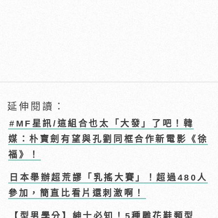
延伸閱讀：
#MF星訊/這組合也太「大發」了吧！韓
媒：朴寶劍有望與孔劉同框合作新電影《徐
福》！
日本舉辦超荒謬「乳搖大賽」！超過480人
參加，簡直比看片還刺激啊！
【型男學分】紳士必知！5種雕花鞋類型