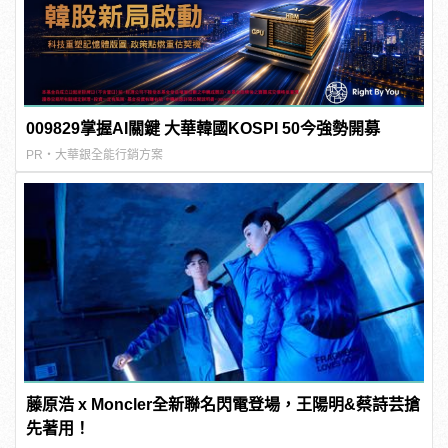
009829掌握AI關鍵 大華韓國KOSPI 50今強勢開募
PR・大華銀全能行銷方案
藤原浩 x Moncler全新聯名閃電登場，王陽明&蔡詩芸搶
先著用！