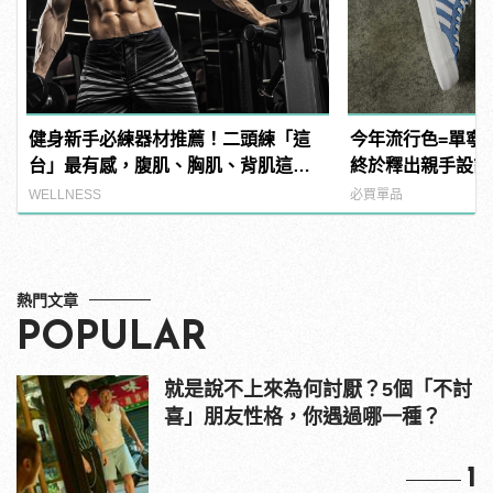
健身新手必練器材推薦！二頭練「這
今年流行色=單寧藍！
台」最有感，腹肌、胸肌、背肌這樣
終於釋出親手設計的
練！
板鞋！
WELLNESS
必買單品
熱門文章
POPULAR
就是說不上來為何討厭？5個「不討
喜」朋友性格，你遇過哪一種？
1