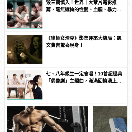
毀三觀慎入！世界十大禁片電影推
薦，毫無遮掩的性愛、血腥、暴力、
噁心到極致！
《律師女浩克》影集迎來大結局：凱
文費吉驚喜現身！
七、八年級生一定會唱！10首超經典
「偶像劇」主題曲，滿滿回憶湧上心
頭