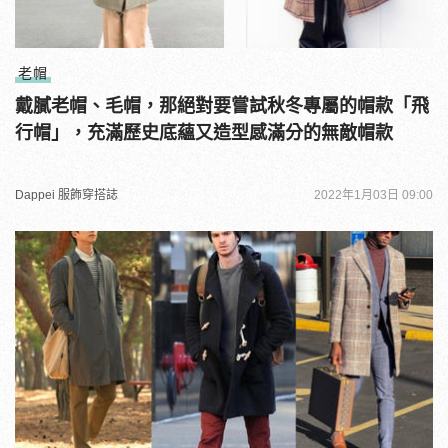
老帽
戴膩老帽、毛帽，那絕對要嘗試秋冬專屬的帽款「飛
行帽」，充滿歷史底蘊又造型感滿分的無敵帽款
Dappei 服飾穿搭誌
2022年1月03日 09:00