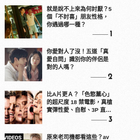
就是說不上來為何討厭？5
個「不討喜」朋友性格，
你遇過哪一種？
1
你愛對人了沒！五道「真
愛自問」識別你的伴侶是
對的人嗎？
2
比A片更Ａ？「色慾薰心」
的超尺度 18 禁電影，真槍
實彈性愛、自慰、3P 直接
上！
3
原來老司機都看這些？av