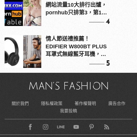
網站流量10大排行出爐，
pornhub只排第3，第1名
竟是他？
4
情人節送禮推薦！
EDIFIER W800BT PLUS
耳罩式無線藍牙耳機，在
耳邊傾訴甜言蜜語
5
關於我們
隱私權政策
著作權聲明
廣告合作
我要投稿