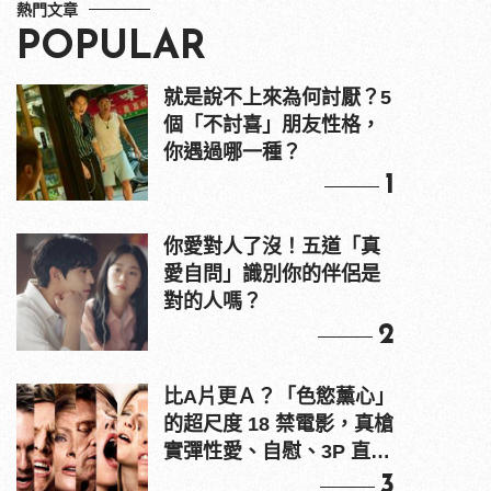
熱門文章
POPULAR
就是說不上來為何討厭？5
個「不討喜」朋友性格，
你遇過哪一種？
1
你愛對人了沒！五道「真
愛自問」識別你的伴侶是
對的人嗎？
2
比A片更Ａ？「色慾薰心」
的超尺度 18 禁電影，真槍
實彈性愛、自慰、3P 直接
上！
3