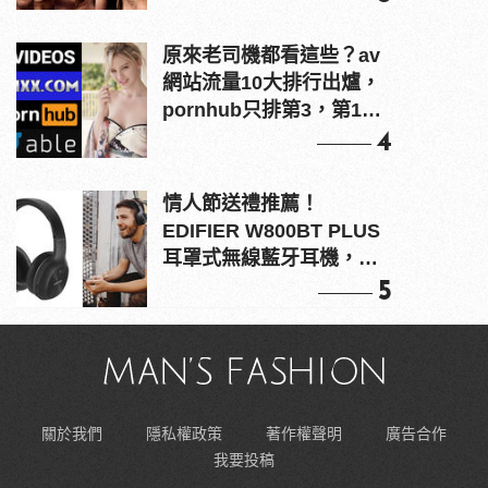
原來老司機都看這些？av
網站流量10大排行出爐，
pornhub只排第3，第1名
竟是他？
4
情人節送禮推薦！
EDIFIER W800BT PLUS
耳罩式無線藍牙耳機，在
耳邊傾訴甜言蜜語
5
關於我們
隱私權政策
著作權聲明
廣告合作
我要投稿