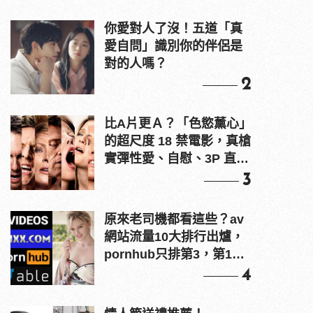
你愛對人了沒！五道「真
愛自問」識別你的伴侶是
對的人嗎？
2
比A片更Ａ？「色慾薰心」
的超尺度 18 禁電影，真槍
實彈性愛、自慰、3P 直接
上！
3
原來老司機都看這些？av
網站流量10大排行出爐，
pornhub只排第3，第1名
竟是他？
4