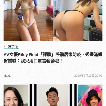
生活玩物
AV女優Riley Reid「裸體」呼籲居家防疫，秀豐滿翹
臀嬌喊：我只用口罩當套套哦！
MaxL
2020年5月16日 20:00