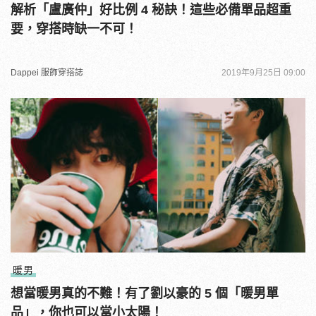
解析「盧廣仲」好比例 4 秘訣！這些必備單品超重
要，穿搭時缺一不可！
Dappei 服飾穿搭誌
2019年9月25日 09:00
暖男
想當暖男真的不難！有了劉以豪的 5 個「暖男單
品」，你也可以當小太陽！