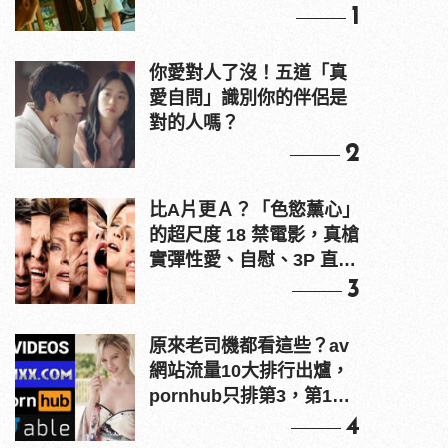
1
你愛對人了沒！五道「真
愛自問」識別你的伴侶是
對的人嗎？
2
比A片更Ａ？「色慾薰心」
的超尺度 18 禁電影，真槍
實彈性愛、自慰、3P 直接
上！
3
原來老司機都看這些？av
網站流量10大排行出爐，
pornhub只排第3，第1名
竟是他？
4