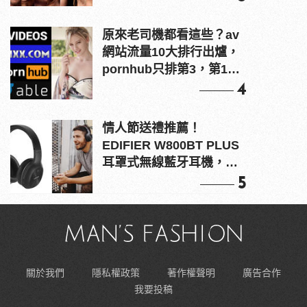
原來老司機都看這些？av
網站流量10大排行出爐，
pornhub只排第3，第1名
竟是他？
4
情人節送禮推薦！
EDIFIER W800BT PLUS
耳罩式無線藍牙耳機，在
耳邊傾訴甜言蜜語
5
關於我們
隱私權政策
著作權聲明
廣告合作
我要投稿