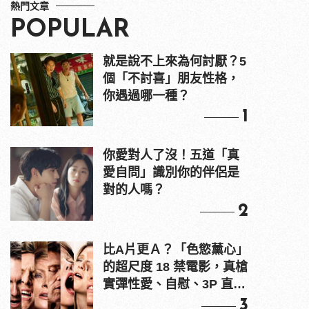
熱門文章
POPULAR
就是說不上來為何討厭？5
個「不討喜」朋友性格，
你遇過哪一種？
1
你愛對人了沒！五道「真
愛自問」識別你的伴侶是
對的人嗎？
2
比A片更Ａ？「色慾薰心」
的超尺度 18 禁電影，真槍
實彈性愛、自慰、3P 直接
上！
3