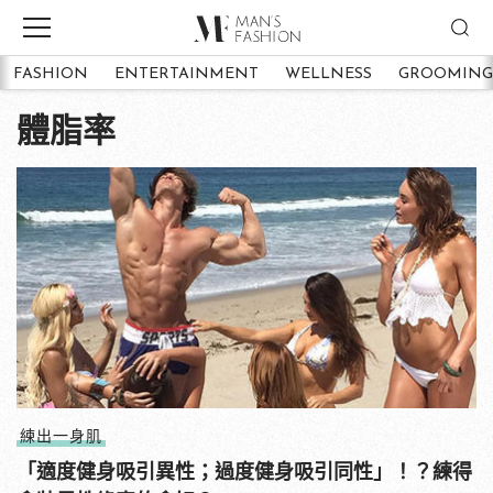
FASHION
ENTERTAINMENT
WELLNESS
GROOMING
體脂率
練出一身肌
「適度健身吸引異性；過度健身吸引同性」！？練得