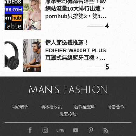
原來老司機都看這些？av
網站流量10大排行出爐，
pornhub只排第3，第1名
竟是他？
4
情人節送禮推薦！
EDIFIER W800BT PLUS
耳罩式無線藍牙耳機，在
耳邊傾訴甜言蜜語
5
關於我們
隱私權政策
著作權聲明
廣告合作
我要投稿