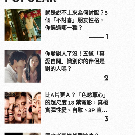
就是說不上來為何討厭？5
個「不討喜」朋友性格，
你遇過哪一種？
1
你愛對人了沒！五道「真
愛自問」識別你的伴侶是
對的人嗎？
2
比A片更Ａ？「色慾薰心」
的超尺度 18 禁電影，真槍
實彈性愛、自慰、3P 直接
上！
3