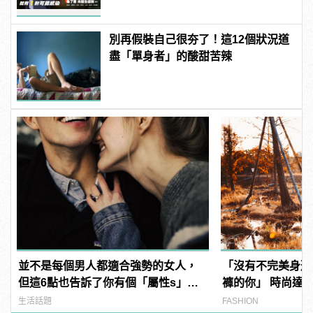
別再假裝自己很夯了！這12個狀況道
盡「單身者」的酸甜苦辣
並不是每個男人都適合強勢的女人，
「沒有不完美身形
但這6點也告訴了你有個「屬性s」的
褲的你」 時尚達
女友有多棒！
Taper褲穿出爆
生活話題
FASHION