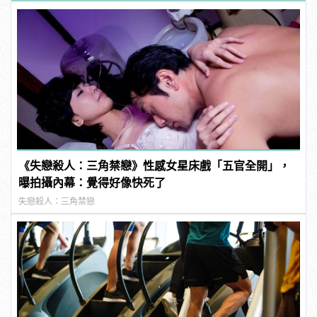
《失戀殺人：三角禁戀》性感女星床戲「五官全開」，
曝拍攝內幕：覺得好像快死了
失戀殺人：三角禁戀