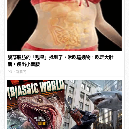
腹部脂肪的「剋星」找到了，常吃這幾物，吃走大肚
囊，瘦出小蠻腰
PR・新素簡