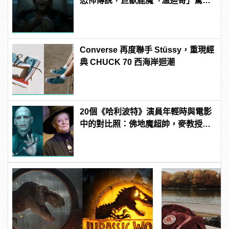
恐怖傳說，巨獸鹿魔「溫迪哥」驚嚇
現身！ | manfashion這樣變型男
Converse 再度聯手 Stüssy，重現經
典 CHUCK 70 西海岸迴潮
20個《哈利波特》演員年輕時與電影
中的對比照：佛地魔超帥，麥教授根
本空靈大眼正妹！