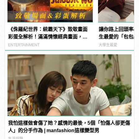
《侏羅紀世界：統霸天下》致敬畫面
讓你路上回頭率暴增
彩蛋全解析！滿滿情懷經典畫面，老
生最愛的「包包品
影迷才看得懂！
包一次買個夠！
ENTERTAINMENT
大學生最愛
我怕這樣做會傷了她？感情的最後，5個「怕傷人卻更傷
人」的分手作為 | manfashion這樣變型男
生活話題