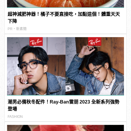
超神減肥神器！橘子不要直接吃，加點這個！體重天天
下降
PR・新素簡
潮男必備秋冬配件！Ray-Ban雷朋 2023 全新系列強勢
登場
FASHION