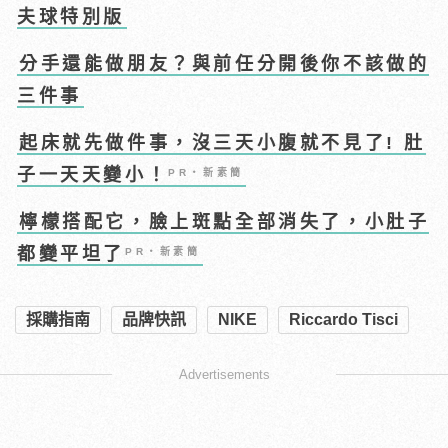
夫球特別版
分手還能做朋友？與前任分開後你不該做的
三件事
起床就先做件事，沒三天小腹就不見了! 肚
子一天天變小！
PR・新素簡
檸檬搭配它，臉上斑點全部消失了，小肚子
都變平坦了
PR・新素簡
採購指南
品牌快訊
NIKE
Riccardo Tisci
Advertisements