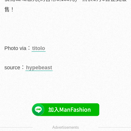
售！
Photo via：
titolo
source：
hypebeast
Advertisements