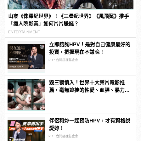
山寨《侏羅紀世界》！《三疊紀世界》《風飛鯊》推手
「瘋人院影業」如何片片賺錢？
ENTERTAINMENT
立即諮詢HPV！是對自己健康最好的
投資，把握現在不嫌晚！
PR・台灣癌症基金會
毀三觀慎入！世界十大禁片電影推
薦，毫無遮掩的性愛、血腥、暴力、
噁心到極致！
伴侶和妳一起預防HPV，才有資格說
愛妳！
PR・台灣癌症基金會