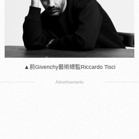
▲前
Givenchy藝術總監
Riccardo Tisci
Advertisements