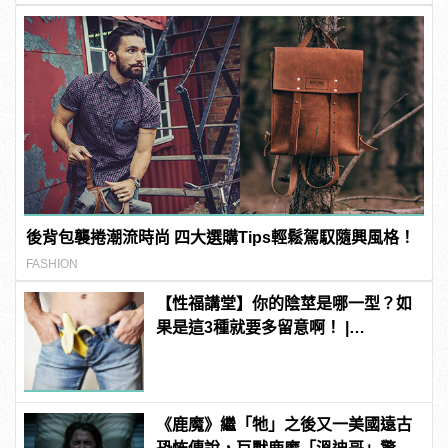
後背包襲捲潮流時尚 四大選購Tips輕鬆駕馭隨興風格！
FASHION
【性福講堂】你的陰莖是哪一型？如
果是這3種就要多留意啊！ |
manfashion這樣變型男
《鹿魔》繼「牠」之後又一美國遠古