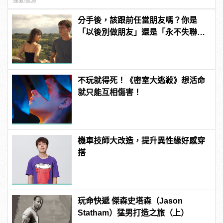
運動健身
分手後，該跟前任當朋友嗎？你是
「以後別做朋友」還是「永不失聯的
愛」？ | manfashion這樣變型男
不玩就得死！《密室大逃殺》想活命
就只能互相傷害！
機車技師大改造，提升異性緣好感穿
搭
玩命快遞 傑森史塔森（Jason
Statham）猛男打造之旅（上）