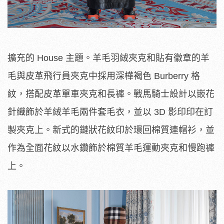
擴充的 House 主題。羊毛羽絨夾克和貼有徽章的羊
毛與皮革飛行員夾克中採用深樺褐色 Burberry 格
紋，搭配皮革單車夾克和長褲。戰馬騎士設計以嵌花
針織飾於羊絨羊毛兩件套毛衣，並以 3D 影印印在訂
製夾克上。新式的鏈狀花紋印於環回棉質連帽衫，並
作為全面花紋以水鑽飾於棉質羊毛運動夾克和慢跑褲
上。