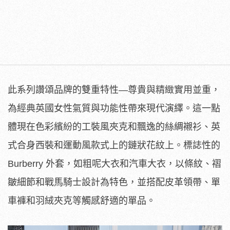
此系列讚頌品牌的雙重特性—尊貴與精緻實用並重，
為經典英國女性氣質與功能性帶來現代演繹。這一點
體現在色彩繽紛的工裝風夾克和飄逸的絲綢襯衫、英
式合身西裝和運動風款式上的鏈狀花紋上。標誌性的
Burberry 外套，如粗呢大衣和汽車大衣，以條紋、褶
皺細節和戰馬騎士設計為特色，並搭配皮革領帶、單
車褲和羽絨夾克等觸感舒適的單品。