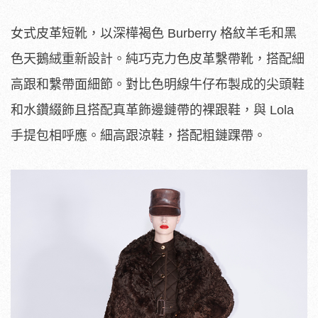
女式皮革短靴，以深樺褐色 Burberry 格紋羊毛和黑
色天鵝絨重新設計。純巧克力色皮革繫帶靴，搭配細
高跟和繫帶面細節。對比色明線牛仔布製成的尖頭鞋
和水鑽綴飾且搭配真革飾邊鏈帶的裸跟鞋，與 Lola
手提包相呼應。細高跟涼鞋，搭配粗鏈踝帶。