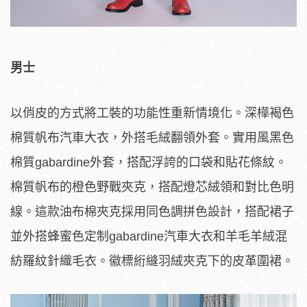
男士
以俏皮的方式將工裝的功能性重新情境化。深樺褐色
棉質帆布汽車大衣，外搭毛絨翻領外套。實用風黑色
棉質gabardine外套，搭配浮誇的口袋和貼花條紋。
棉質帆布的橙色野戰夾克，搭配燈芯絨領和對比色明
線。這款油布棉夾克採用同色調拼色設計，搭配裙子
並外搭蜂蜜色定制gabardine汽車大衣和羊毛羊絨混
紡羅紋針織毛衣。徽標絎縫羽絨夾克下的皮革圍裙。