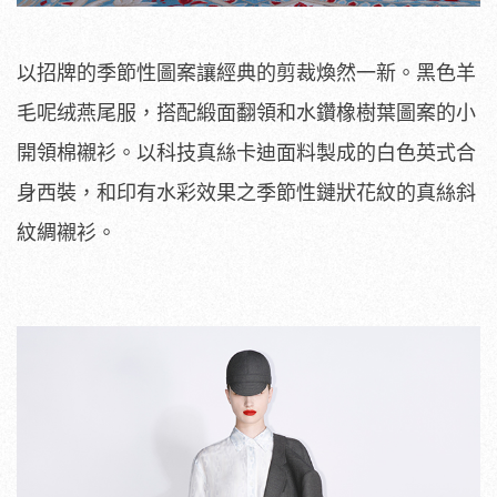
以招牌的季節性圖案讓經典的剪裁煥然一新。黑色羊
毛呢绒燕尾服，搭配緞面翻領和水鑽橡樹葉圖案的小
開領棉襯衫。以科技真絲卡迪面料製成的白色英式合
身西裝，和印有水彩效果之季節性鏈狀花紋的真絲斜
紋綢襯衫。