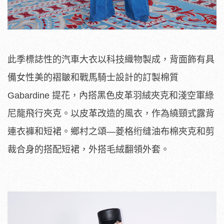
此季標誌性的汽車大衣以科技織物製成，背面飾有具
備女性美的褶皺和戰馬騎士設計的訂製棉質
Gabardine 提花，內搭黑色皮革羽絨夾克和淺空軍綠
尼龍飛行夾克。以皮革改造的風衣，作為繞頸式露背
連衣褲和短裙。鄉村之頌—菱格绗缝油布棉夾克和剪
裁合身的搭配短裙，外搭毛絨翻領外套。