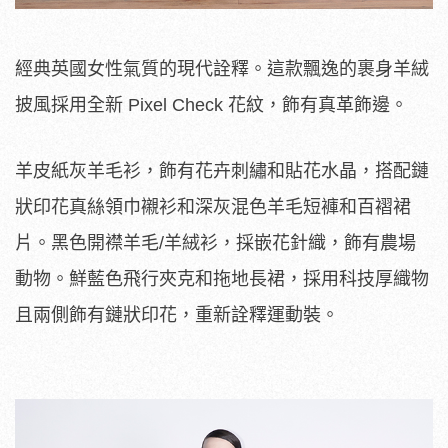
經典英國女性氣質的現代詮釋。這款飄逸的裹身羊絨
披風採用全新 Pixel Check 花紋，飾有真革飾邊。
羊皮紙灰羊毛衫，飾有花卉刺繡和貼花水晶，搭配鏈
狀印花真絲領巾襯衫和深灰混色羊毛短褲和百褶裙
片。黑色開襟羊毛/羊絨衫，採嵌花針織，飾有農場
動物。鮮藍色飛行夾克和拖地長裙，採用科技厚織物
且兩側飾有鏈狀印花，重新詮釋運動裝。