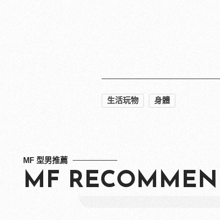
延伸閱讀：
毀掉型男穿搭，男生必知的7
聽了就有好心情！網友票選10大
驚！每2男就有1人中標？不
除了圖案，刺哪裡也很重要！
1/2機率淪陷！你是好男人還
生活玩物
身體