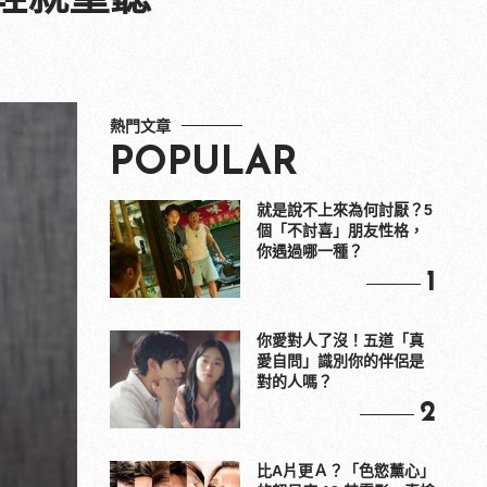
熱門文章
POPULAR
就是說不上來為何討厭？5
個「不討喜」朋友性格，
你遇過哪一種？
1
你愛對人了沒！五道「真
愛自問」識別你的伴侶是
對的人嗎？
2
比A片更Ａ？「色慾薰心」