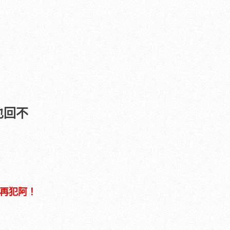
也回不
再犯阿！