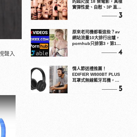
的超尺度 18 禁電影，真槍
實彈性愛、自慰、3P 直接
上！
3
原來老司機都看這些？av
網站流量10大排行出爐，
pornhub只排第3，第1名
竟是他？
4
視聲入
情人節送禮推薦！
EDIFIER W800BT PLUS
耳罩式無線藍牙耳機，在
耳邊傾訴甜言蜜語
5