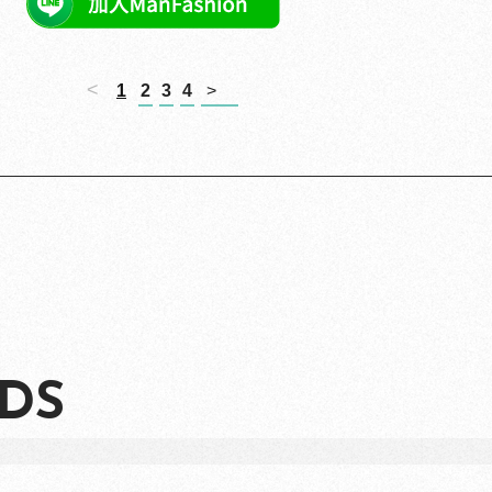
大臭誤！
療癒歌曲名單出爐，第一名是......
可能吧？
PR・台灣癌症基金會
6個保證性感的男性「刺青部位」推薦！
是渣男？關鍵在這
PR・台灣癌症基金會
<
1
2
3
4
>