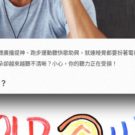
聽廣播提神、跑步運動聽快歌助興，就連睡覺都要扮著電
朵卻越來越聽不清晰？小心，你的聽力正在受損！
？