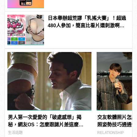
日本舉辦超荒謬「乳搖大賽」！超過
480人參加，簡直比看片還刺激啊！ |
manfashion這樣變型男
男人第一次愛愛的「破處感想」揭
交友軟體照片怎麼
秘，網友OS：怎麼跟謎片差這麼
照姿勢技巧通通告
多！？
生活話題
RELATIONSHIP