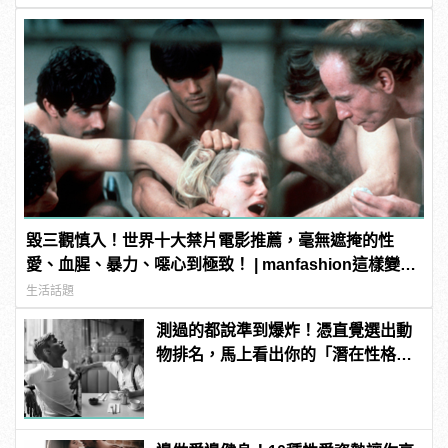
毀三觀慎入！世界十大禁片電影推薦，毫無遮掩的性
愛、血腥、暴力、噁心到極致！ | manfashion這樣變型
男
生活話題
測過的都說準到爆炸！憑直覺選出動
物排名，馬上看出你的「潛在性格與
真面目」！