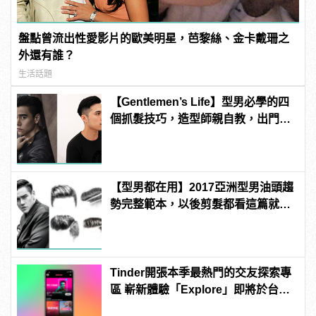
盤點曾流出性愛影片的歐美明星，芭黎絲、金卡戴珊之
外還有誰？
生活話題
【Gentlemen’s Life】型男必學的四
個抓髮技巧，造型師親自教，出門約
會一手搞定！
【型男都在用】2017亞洲型男油頭趨
勢完整範本，以後剪髮都看這篇就夠
了！
Tinder開張本季最熱門的交友探索專
區 嶄新體驗「Explore」即將於台灣
強勢上線 | manfashion這樣變型男