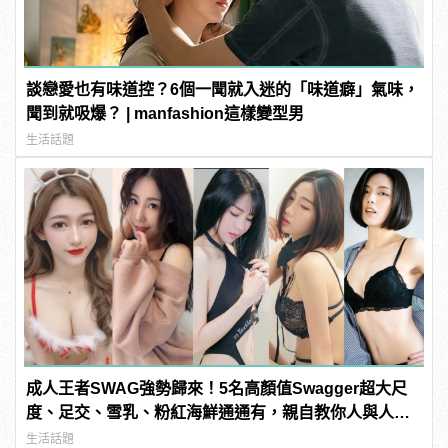
談戀愛也有味道控？6個一聞就入迷的「味道癖」氣味，
聞到就吸爆？ | manfashion這樣變型男
生活話題
成人王者SWAG強勢歸來！5名高顏值Swagger超大尺
度、足交、雪乳、粉紅海鮮通通有，親自教你人與人的
連結！ | manfashion這樣變型男
生活話題