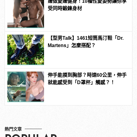
邊做愛邊健身！10種性愛姿勢讓你享
受同時鍛鍊身材
【型男Talk】1461短筒馬汀鞋「Dr.
Martens」怎麼搭配？
伸手能摸到胸部？時速60公里，伸手
就能感受到「D罩杯」觸感？！
熱門文章