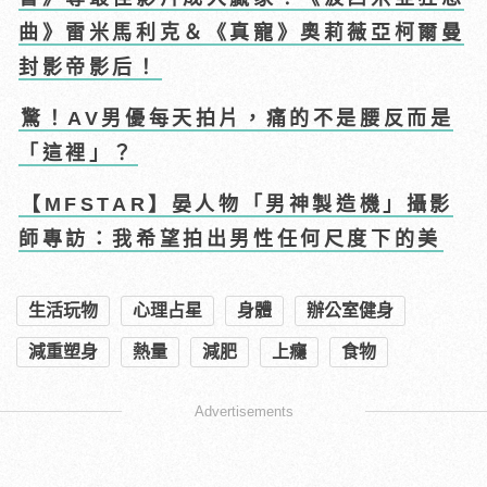
曲》雷米馬利克＆《真寵》奧莉薇亞柯爾曼
封影帝影后！
驚！AV男優每天拍片，痛的不是腰反而是
「這裡」？
【MFSTAR】晏人物「男神製造機」攝影
師專訪：我希望拍出男性任何尺度下的美
生活玩物
心理占星
身體
辦公室健身
減重塑身
熱量
減肥
上癮
食物
Advertisements