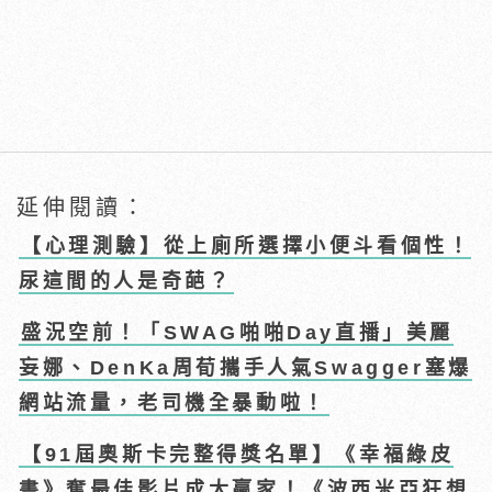
延伸閱讀：
【心理測驗】從上廁所選擇小便斗看個性！
尿這間的人是奇葩？
盛況空前！「SWAG啪啪Day直播」美麗
妄娜、DenKa周荀攜手人氣Swagger塞爆
網站流量，老司機全暴動啦！
【91屆奧斯卡完整得獎名單】《幸福綠皮
書》奪最佳影片成大贏家！《波西米亞狂想