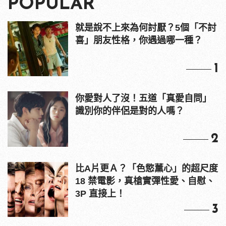
POPULAR
就是說不上來為何討厭？5個「不討
喜」朋友性格，你遇過哪一種？
1
你愛對人了沒！五道「真愛自問」
識別你的伴侶是對的人嗎？
2
比A片更Ａ？「色慾薰心」的超尺度
18 禁電影，真槍實彈性愛、自慰、
3P 直接上！
3