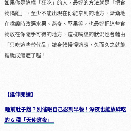
如果你是這樣「狂吃」的人，最好的方法就是「把食
物隔離」，至少不能出現在你能拿到的地方，漸漸地
在嘴饞時改選水果、燕麥、堅果等，也最好把這些食
物放在你隨手可得的地方，這樣嘴饞的狀況也會藉由
「只吃這些替代品」讓身體慢慢適應，久而久之就能
擺脫成癮症了喔！
【延伸閱讀】
睡前肚子餓？別催眠自己忍到早餐！深夜也能放肆吃
的 6 種「天使宵夜」