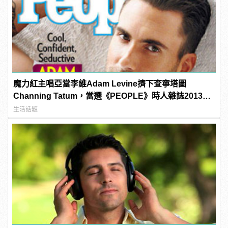
魔力紅主唱亞當李維Adam Levine擠下查寧塔圖
Channing Tatum，當選《PEOPLE》時人雜誌2013年
最性感男人！
生活話題