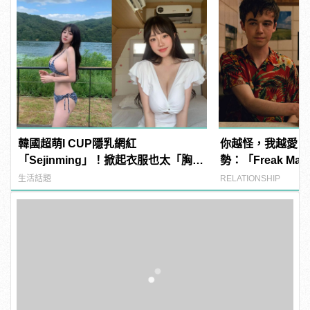
韓國超萌I CUP隱乳網紅
你越怪，我越愛！
「Sejinming」！掀起衣服也太「胸」
勢：「Freak Ma
了吧！ | manfashion這樣變型男
特越有魅力
生活話題
RELATIONSHIP