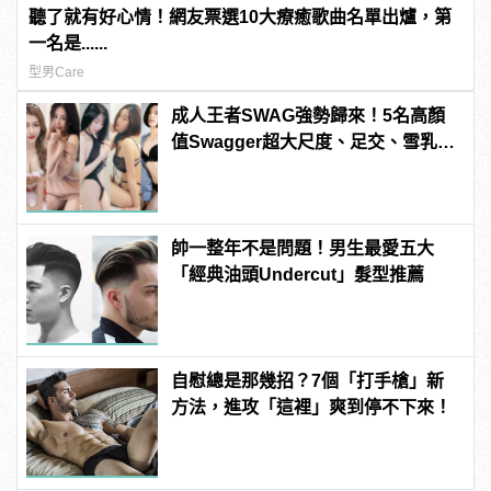
聽了就有好心情！網友票選10大療癒歌曲名單出爐，第
一名是......
型男Care
成人王者SWAG強勢歸來！5名高顏
值Swagger超大尺度、足交、雪乳、
粉紅海鮮通通有，親自教你人與人的
連結！ | manfashion這樣變型男
帥一整年不是問題！男生最愛五大
「經典油頭Undercut」髮型推薦
自慰總是那幾招？7個「打手槍」新
方法，進攻「這裡」爽到停不下來！