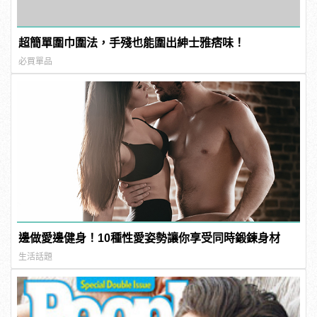
超簡單圍巾圍法，手殘也能圍出紳士雅痞味！
必買單品
邊做愛邊健身！10種性愛姿勢讓你享受同時鍛鍊身材
生活話題