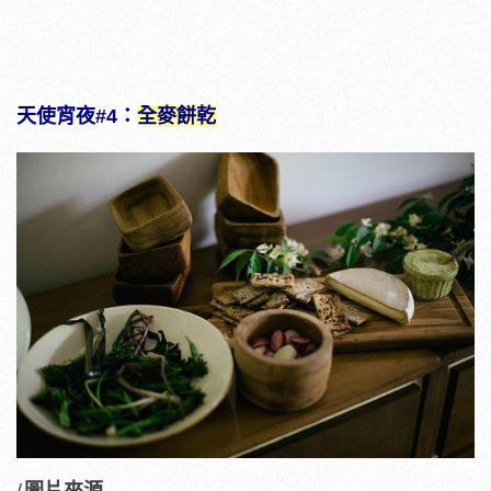
天使宵夜#4：
全麥餅乾