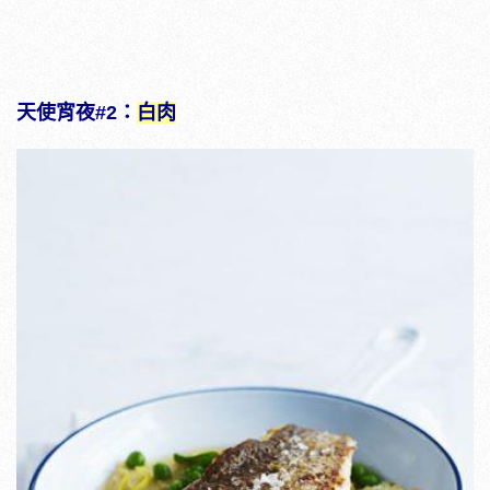
天使宵夜#2：
白肉