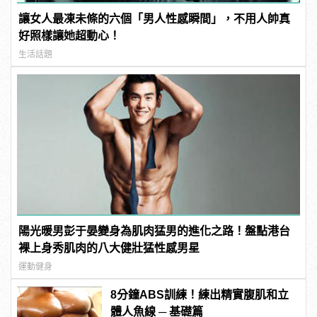
讓女人最凍未條的六個「男人性感瞬間」，不用人帥真
好照樣讓她超動心！
生活話題
陽光暖男彭于晏變身為肌肉猛男的進化之路！盤點港台
裸上身秀肌肉的八大健壯猛性感男星
運動健身
8分鐘ABS訓練！練出精實腹肌和立
體人魚線 ─ 基礎篇